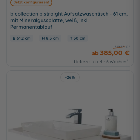
Jetzt konfigurieren!
b collection b straight Aufsatzwaschtisch - 61 cm,
mit Mineralgussplatte, weiß, inkl.
Permanentablauf
61,2 cm
8,5 cm
50 cm
519,55 €
385,00 €
Lieferzeit ca. 4 - 6 Wochen
-26%