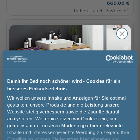
669,00 €
Lieferzeit ca. 4 - 6 Wochen
Damit Ihr Bad noch schöner wird - Cookies für ein
besseres Einkaufserlebnis
Jetzt 50 € sparen!
Wir wollen unsere Inhalte und Anzeigen für Sie optimal
gestalten, unsere Produkte und die Leistung unsere
Website stetig verbessern sowie die Zugriffe darauf
Melde Sie sich hier zu unserem
analysieren. Weiterhin setzen wir Cookies ein, um
Newsletter an und sparen Sie
gemeinsam mit unseren Marketingpartnern relevante
50€* auf Ihre Bestellung!
Inhalte und interessengerechte Werbung zu zeigen. Ihre
Einwilligung können Sie jederzeit
hier
einsehen und