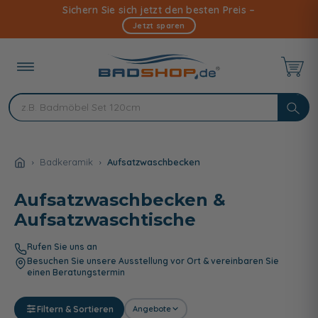
Direkt
Sichern Sie sich jetzt den besten Preis –
zum
Jetzt sparen
Inhalt
Badkeramik
Aufsatzwaschbecken
Aufsatzwaschbecken &
Aufsatzwaschtische
Rufen Sie uns an
Besuchen Sie unsere Ausstellung vor Ort & vereinbaren Sie
einen Beratungstermin
Filtern & Sortieren
Angebote