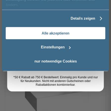
Vorname
ändern.
Laguna Platino 2.0 Aufsatzwaschtisch - 71 cm, mit
Überlauf und Hahnlochbohrung, weiß
Details zeigen
Nachname
71 cm
6,5 cm
46 cm
425,00 €
Alle akzeptieren
Lieferzeit ca. 4 - 6 Wochen
Email
Einstellungen
Anmelden
nur notwendige Cookies
*50 € Rabatt ab 750 € Bestellwert. Einmalig pro Kunde und nur
für Neukunden. Nicht mit anderen Gutscheinen oder
Rabattaktionen kombinierbar.