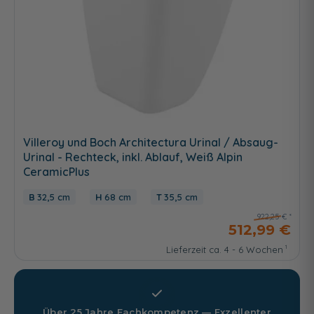
Villeroy und Boch Architectura Urinal / Absaug-
Urinal - Rechteck, inkl. Ablauf, Weiß Alpin
CeramicPlus
32,5 cm
68 cm
35,5 cm
922,25 €
512,99 €
Lieferzeit ca. 4 - 6 Wochen
Über 25 Jahre Fachkompetenz — Exzellenter