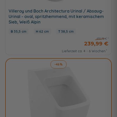
Villeroy und Boch Architectura Urinal / Absaug-
Urinal - oval, spritzhemmend, mit keramischem
Sieb, Weiß Alpin
35,5 cm
62 cm
38,5 cm
430,78 €
239,99 €
Lieferzeit ca. 4 - 6 Wochen
-46%