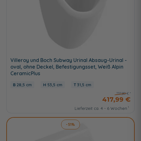
Villeroy und Boch Subway Urinal Absaug-Urinal -
oval, ohne Deckel, Befestigungsset, Weiß Alpin
CeramicPlus
28,5 cm
53,5 cm
31,5 cm
737,80 €
417,99 €
Lieferzeit ca. 4 - 6 Wochen
-51%