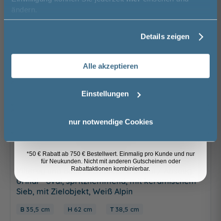
Vorname
ändern.
Details zeigen
Nachname
Alle akzeptieren
Email
Einstellungen
Anmelden
nur notwendige Cookies
*50 € Rabatt ab 750 € Bestellwert. Einmalig pro Kunde und nur
für Neukunden. Nicht mit anderen Gutscheinen oder
Rabattaktionen kombinierbar.
Villeroy und Boch Architectura Urinal / Absaug-
Urinal - oval, spritzhemmend, mit keramischem
Sieb, mit Zielobjekt, Weiß Alpin
35,5 cm
62 cm
38,5 cm