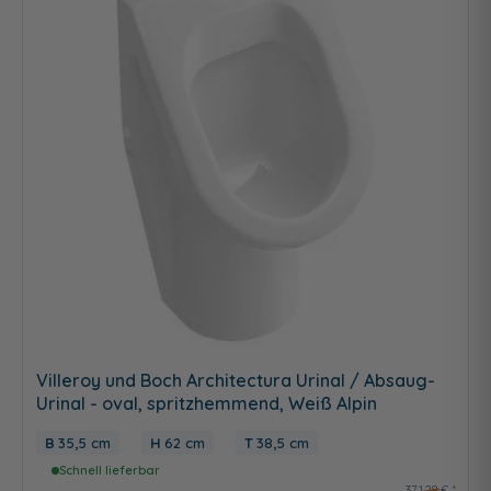
Villeroy und Boch Architectura Urinal / Absaug-
Urinal - oval, spritzhemmend, Weiß Alpin
35,5 cm
62 cm
38,5 cm
Schnell lieferbar
371,28 €