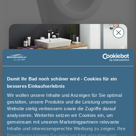
Villeroy und Boch Architectura Urinal / Absaug-
Urinal - oval, spritzhemmend, Weiß Alpin
CeramicPlus
Damit Ihr Bad noch schöner wird - Cookies für ein
35,5 cm
62 cm
38,5 cm
besseres Einkaufserlebnis
483,14 €
Jetzt 50 € sparen!
268,49 €
Wir wollen unsere Inhalte und Anzeigen für Sie optimal
gestalten, unsere Produkte und die Leistung unsere
Lieferzeit ca. 4 - 6 Wochen
Website stetig verbessern sowie die Zugriffe darauf
Melde Sie sich hier zu unserem
analysieren. Weiterhin setzen wir Cookies ein, um
Newsletter an und sparen Sie
-44%
gemeinsam mit unseren Marketingpartnern relevante
50€* auf Ihre Bestellung!
Inhalte und interessengerechte Werbung zu zeigen. Ihre
Einwilligung können Sie jederzeit
hier
einsehen und