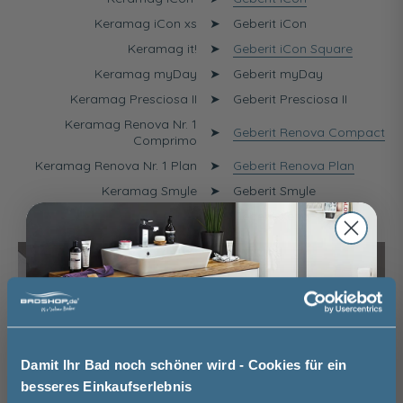
Keramag iCon xs
➤
Geberit iCon
Keramag it!
➤
Geberit iCon Square
Keramag myDay
➤
Geberit myDay
Keramag Presciosa II
➤
Geberit Presciosa II
Keramag Renova Nr. 1
➤
Geberit Renova Compact
Comprimo
Keramag Renova Nr. 1 Plan
➤
Geberit Renova Plan
Keramag Smyle
➤
Geberit Smyle
Keramag Xeno²
➤
Geberit Xeno²
Damit Ihr Bad noch schöner wird - Cookies für ein
besseres Einkaufserlebnis