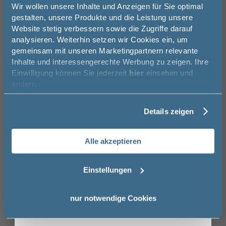
Jetzt 50 € sparen!
Wir wollen unsere Inhalte und Anzeigen für Sie optimal
gestalten, unsere Produkte und die Leistung unsere
Website stetig verbessern sowie die Zugriffe darauf
Melde Sie sich hier zu unserem
analysieren. Weiterhin setzen wir Cookies ein, um
Newsletter an und sparen Sie
Geberit Renova Plan Waschtisch
gemeinsam mit unseren Marketingpartnern relevante
50€* auf Ihre Bestellung!
Inhalte und interessengerechte Werbung zu zeigen. Ihre
Einwilligung können Sie jederzeit
hier
einsehen und
Vorname
ändern.
Details zeigen
Nachname
Alle akzeptieren
Email
Einstellungen
Anmelden
nur notwendige Cookies
Geberit iCon WC