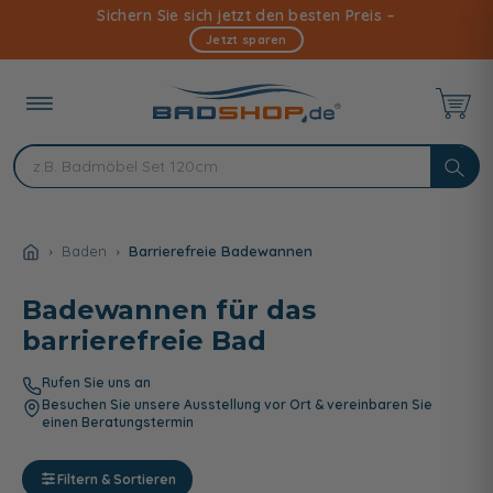
Direkt
Sichern Sie sich jetzt den besten Preis –
zum
Jetzt sparen
Inhalt
Baden
Barrierefreie Badewannen
Badewannen für das
barrierefreie Bad
Rufen Sie uns an
Besuchen Sie unsere Ausstellung vor Ort & vereinbaren Sie
einen Beratungstermin
Filtern & Sortieren