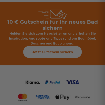
10 € Gutschein für Ihr neues Bad
sichern
Melden Sie sich zum Newsletter an und erhalten Sie
Inspiration, Angebote und Tipps rund um Badmöbel,
Duschen und Badplanung.
Jetzt Gutschein sichern