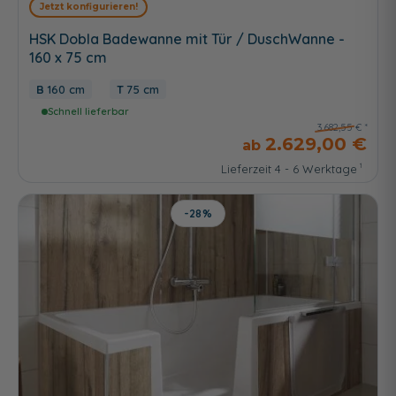
Jetzt konfigurieren!
HSK Dobla Badewanne mit Tür / DuschWanne -
160 x 75 cm
160 cm
75 cm
Schnell lieferbar
3.682,55 €
2.629,00 €
Lieferzeit 4 - 6 Werktage
-28%