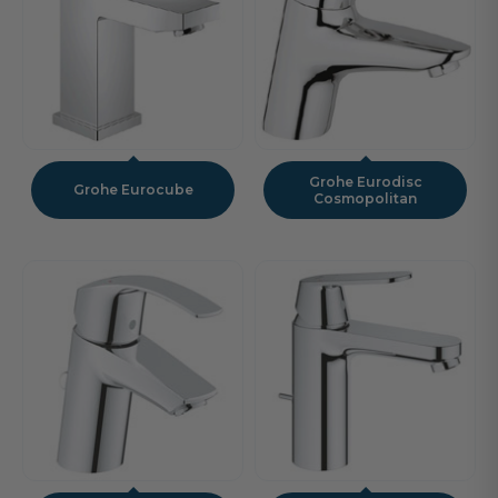
Grohe Eurodisc
Grohe Eurocube
Cosmopolitan