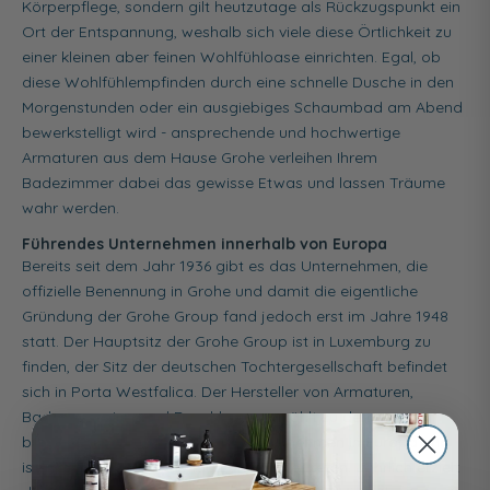
Körperpflege, sondern gilt heutzutage als Rückzugspunkt ein
Ort der Entspannung, weshalb sich viele diese Örtlichkeit zu
einer kleinen aber feinen Wohlfühloase einrichten. Egal, ob
diese Wohlfühlempfinden durch eine schnelle Dusche in den
Morgenstunden oder ein ausgiebiges Schaumbad am Abend
bewerkstelligt wird - ansprechende und hochwertige
Armaturen aus dem Hause Grohe verleihen Ihrem
Badezimmer dabei das gewisse Etwas und lassen Träume
wahr werden.
Führendes Unternehmen innerhalb von Europa
Bereits seit dem Jahr 1936 gibt es das Unternehmen, die
offizielle Benennung in Grohe und damit die eigentliche
Gründung der Grohe Group fand jedoch erst im Jahre 1948
statt. Der Hauptsitz der Grohe Group ist in Luxemburg zu
finden, der Sitz der deutschen Tochtergesellschaft befindet
sich in Porta Westfalica. Der Hersteller von Armaturen,
Badaccessoires und Duschbrausen zählt zu den
bekanntesten und führendsten Unternehmen in Europa und
ist weltweit in mehr als 130 Ländern vertreten. Jährlich erzielt