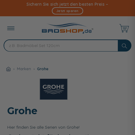
Direkt
Sichern Sie sich jetzt den besten Preis –
zum
Jetzt sparen
Inhalt
Marken
Grohe
Grohe
Hier finden Sie alle Serien von Grohe!