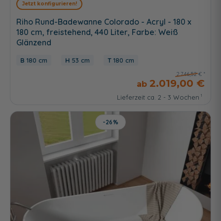
Jetzt konfigurieren!
Riho Rund-Badewanne Colorado - Acryl - 180 x
180 cm, freistehend, 440 Liter, Farbe: Weiß
Glänzend
180 cm
53 cm
180 cm
2.746,52 €
2.019,00 €
Lieferzeit ca. 2 - 3 Wochen
-26%