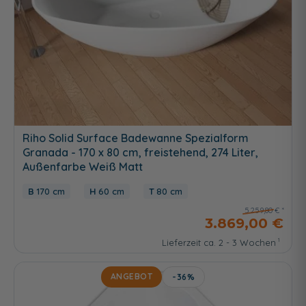
Riho Solid Surface Badewanne Spezialform
Granada - 170 x 80 cm, freistehend, 274 Liter,
Außenfarbe Weiß Matt
170 cm
60 cm
80 cm
5.259,80 €
3.869,00 €
Lieferzeit ca. 2 - 3 Wochen
ANGEBOT
-36%