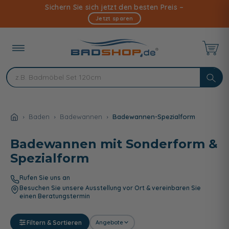
Direkt
Sichern Sie sich jetzt den besten Preis –
zum
Jetzt sparen
Inhalt
Baden
Badewannen
Badewannen-Spezialform
Badewannen mit Sonderform &
Spezialform
Rufen Sie uns an
Besuchen Sie unsere Ausstellung vor Ort & vereinbaren Sie
einen Beratungstermin
Filtern & Sortieren
Angebote