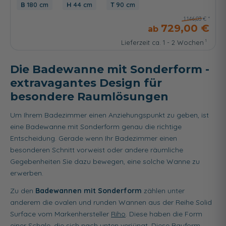
180 cm
44 cm
90 cm
1.146,03 €
729,00 €
Lieferzeit ca. 1 - 2 Wochen
Die Badewanne mit Sonderform -
extravagantes Design für
besondere Raumlösungen
Um Ihrem Badezimmer einen Anziehungspunkt zu geben, ist
eine Badewanne mit Sonderform genau die richtige
Entscheidung. Gerade wenn Ihr Badezimmer einen
besonderen Schnitt vorweist oder andere räumliche
Gegebenheiten Sie dazu bewegen, eine solche Wanne zu
erwerben.
Zu den
Badewannen mit Sonderform
zählen unter
anderem die ovalen und runden Wannen aus der Reihe Solid
Surface vom Markenhersteller
Riho
. Diese haben die Form
einer Schale, die sich nach unten verjüngt. Diese Bauform