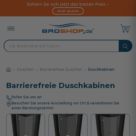
Direkt
Sichern Sie sich jetzt den besten Preis –
zum
Jetzt sparen
Inhalt
Duschen
Barrierefreie Duschen
Duschkabinen
Barrierefreie Duschkabinen
Rufen Sie uns an
Besuchen Sie unsere Ausstellung vor Ort & vereinbaren Sie
einen Beratungstermin