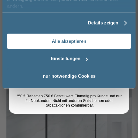
Vorname
ändern.
Details zeigen
Nachname
Riho Lucid Walk In Dusche - freistehendes
Frontelement 120 cm inkl. Handtuchhalter in
schwarz-matt
Alle akzeptieren
Email
120 cm
200 cm
Einstellungen
911,54 €
669,00 €
Anmelden
Lieferzeit ca. 2 - 3 Wochen
nur notwendige Cookies
-26%
*50 € Rabatt ab 750 € Bestellwert. Einmalig pro Kunde und nur
für Neukunden. Nicht mit anderen Gutscheinen oder
Rabattaktionen kombinierbar.