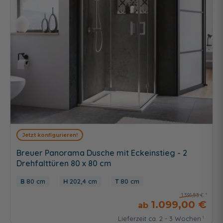
Jetzt konfigurieren!
Breuer Panorama Dusche mit Eckeinstieg - 2
Drehfalttüren 80 x 80 cm
80 cm
202,4 cm
80 cm
1.391,53 €
1.099,00 €
Lieferzeit ca. 2 - 3 Wochen