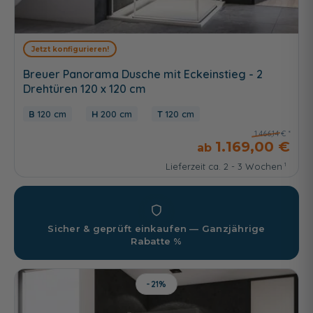
Jetzt konfigurieren!
Breuer Panorama Dusche mit Eckeinstieg - 2
Drehtüren 120 x 120 cm
120 cm
200 cm
120 cm
1.466,14 €
1.169,00 €
Lieferzeit ca. 2 - 3 Wochen
Sicher & geprüft einkaufen — Ganzjährige
Rabatte %
-21%