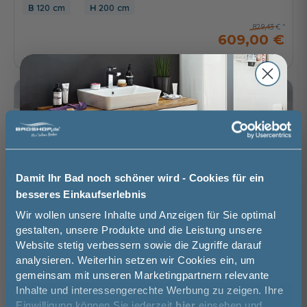
120 cm
200 cm
829,43 €
609,00 €
Lieferzeit ca. 2 - 3 Wochen
-26%
Damit Ihr Bad noch schöner wird - Cookies für ein
besseres Einkaufserlebnis
Jetzt 50 € sparen!
Wir wollen unsere Inhalte und Anzeigen für Sie optimal
gestalten, unsere Produkte und die Leistung unsere
Website stetig verbessern sowie die Zugriffe darauf
Melde Sie sich hier zu unserem
analysieren. Weiterhin setzen wir Cookies ein, um
Newsletter an und sparen Sie
gemeinsam mit unseren Marketingpartnern relevante
50€* auf Ihre Bestellung!
Inhalte und interessengerechte Werbung zu zeigen. Ihre
Einwilligung können Sie jederzeit
hier
einsehen und