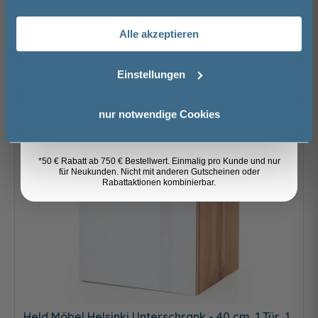
Nachname
-39%
Alle akzeptieren
Email
Einstellungen
Anmelden
nur notwendige Cookies
*50 € Rabatt ab 750 € Bestellwert. Einmalig pro Kunde und nur
für Neukunden. Nicht mit anderen Gutscheinen oder
Rabattaktionen kombinierbar.
Held Möbel Helsinki Unterschrank - 40 cm, 1 Tür, 1