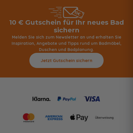
10 € Gutschein für Ihr neues Bad
sichern
Melden Sie sich zum Newsletter an und erhalten Sie
Inspiration, Angebote und Tipps rund um Badmöbel,
Duschen und Badplanung.
Jetzt Gutschein sichern