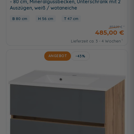
- 80 cm, Mineralgussbecken, Unterschrank mit 2
Auszügen, weiß / wotaneiche
80 cm
56 cm
47 cm
859,99 €
485,00 €
Lieferzeit ca. 3 - 4 Wochen
ANGEBOT
-43%