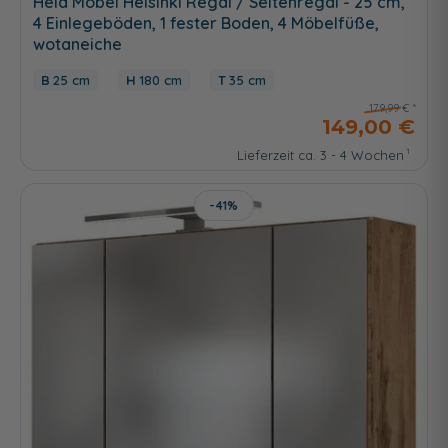
Held Möbel Helsinki Regal / Seitenregal - 25 cm,
4 Einlegeböden, 1 fester Boden, 4 Möbelfüße,
wotaneiche
25 cm
180 cm
35 cm
179,99 €
149,00 €
Lieferzeit ca. 3 - 4 Wochen
-41%