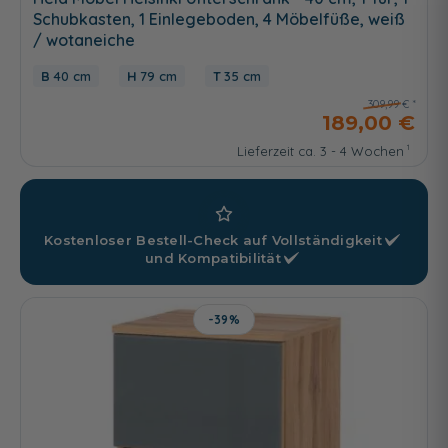
Schubkasten, 1 Einlegeboden, 4 Möbelfüße, weiß
/ wotaneiche
40 cm
79 cm
35 cm
309,99 €
189,00 €
Lieferzeit ca. 3 - 4 Wochen
Kostenloser Bestell-Check auf
Vollständigkeit
und
Kompatibilität
-39%