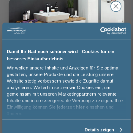
Damit Ihr Bad noch schöner wird - Cookies für ein
besseres Einkaufserlebnis
Jetzt 50 € sparen!
Wir wollen unsere Inhalte und Anzeigen für Sie optimal
gestalten, unsere Produkte und die Leistung unsere
Website stetig verbessern sowie die Zugriffe darauf
Melde Sie sich hier zu unserem
analysieren. Weiterhin setzen wir Cookies ein, um
Newsletter an und sparen Sie
Held Möbel Helsinki Oberschrank / Hängeschrank
gemeinsam mit unseren Marketingpartnern relevante
50€* auf Ihre Bestellung!
- 40 cm, 1 Tür, 2 Einlegeböden, grau / wotaneiche
Inhalte und interessengerechte Werbung zu zeigen. Ihre
Einwilligung können Sie jederzeit
hier
einsehen und
40 cm
64 cm
20 cm
Vorname
ändern.
159,99 €
109,00 €
Details zeigen
Lieferzeit ca. 3 - 4 Wochen