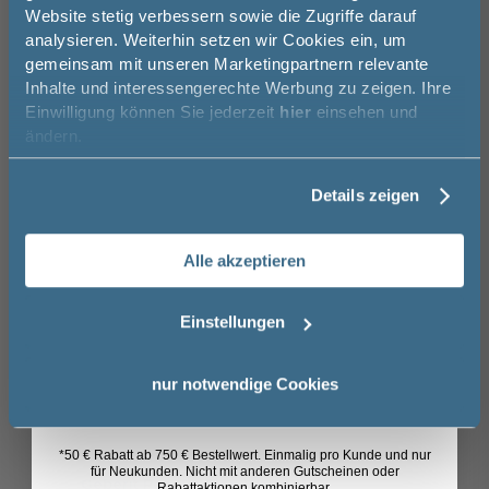
8
Website stetig verbessern sowie die Zugriffe darauf
Melde Sie sich hier zu unserem
analysieren. Weiterhin setzen wir Cookies ein, um
Newsletter an und sparen Sie
gemeinsam mit unseren Marketingpartnern relevante
50€* auf Ihre Bestellung!
-48%
Inhalte und interessengerechte Werbung zu zeigen. Ihre
Geberit Renova Plan Urinal Abgang
Geberi
Einwilligung können Sie jederzeit
hier
einsehen und
nach hinten, weiß, KeraTect
nach h
Vorname
ändern.
32,5 cm
58 cm
30 cm
32,5
Details zeigen
Nachname
691,39 €
359,00 €
Alle akzeptieren
Email
Einstellungen
Das könnte Sie auch
Anmelden
nur notwendige Cookies
interessieren
16
*50 € Rabatt ab 750 € Bestellwert. Einmalig pro Kunde und nur
-47%
für Neukunden. Nicht mit anderen Gutscheinen oder
Geberit Renova Plan Wand-WC
Geberit
Rabattaktionen kombinierbar.