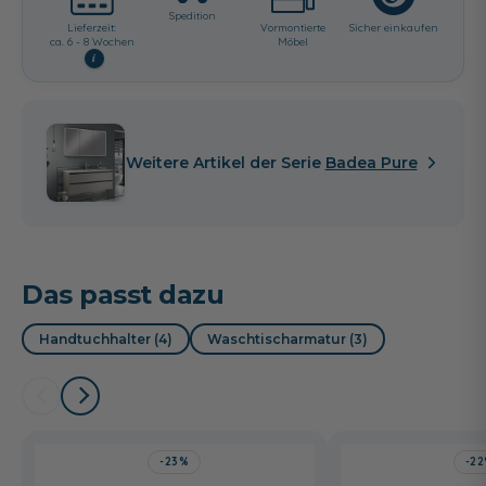
Spedition
Lieferzeit:
Vormontierte
Sicher einkaufen
ca. 6 - 8 Wochen
Möbel
i
Weitere Artikel der Serie
Badea Pure
Das passt dazu
Handtuchhalter (4)
Waschtischarmatur (3)
-23%
-2