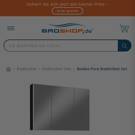
Direkt
Sichern Sie sich jetzt den besten Preis –
zum
Jetzt sparen
Inhalt
Badmöbel
Badmöbel Sets
Badea Pure Badmöbel Set