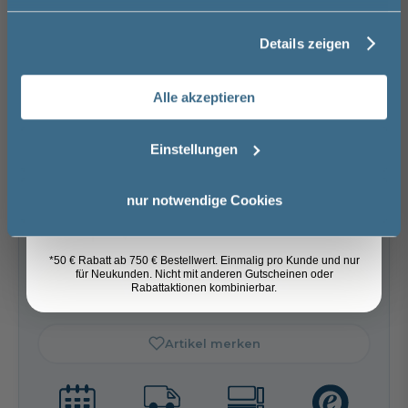
gepulvert
197,00 €
197,00 €
Acai - PG1
Weiß Hochglanz -
Sandbeige
PG2
Hochglanz - PG2
Details zeigen
Basispreis
1.969,00 €
56,00 €
56,00 €
Nachname
Weiß glänzend
keine Optionen mit Aufpreis ausgewählt
Alle akzeptieren
Gesamtpreis
1.969,00 €
Email
Einstellungen
Versandkostenfrei innerhalb Deutschlands
weiß gepulvert
quarzgrau
gepulvert
Versand ins Ausland zzgl.
Versandkosten
197,00 €
Anmelden
197,00 €
nur notwendige Cookies
−
+
*50 € Rabatt ab 750 € Bestellwert. Einmalig pro Kunde und nur
für Neukunden. Nicht mit anderen Gutscheinen oder
In den Warenkorb
Rabattaktionen kombinierbar.
Artikel merken