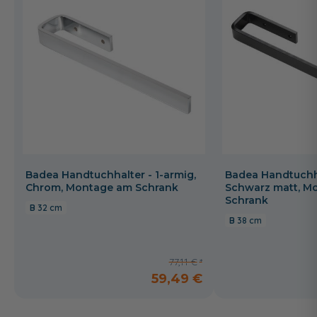
Badea Handtuchhalter - 1-armig,
Badea Handtuchha
Chrom, Montage am Schrank
Schwarz matt, M
Schrank
32 cm
38 cm
77,11 €
59,49 €