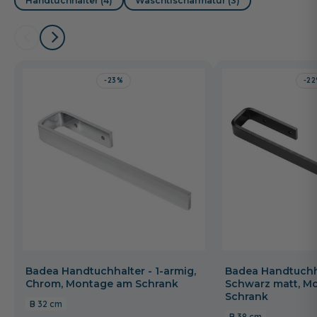
Handtuchhalter (4)
Waschtischarmatur (3)
-23%
-2
Badea Handtuchhalter - 1-armig,
Badea Handtuchha
Chrom, Montage am Schrank
Schwarz matt, M
Schrank
32 cm
38 cm