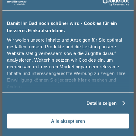
Wir beraten Sie gern.
03606 / 50 77 70
Damit Ihr Bad noch schöner wird - Cookies für ein
Kito Stahl
Sand
Natural Oak
Unsere Ausstellung besuchen
besseres Einkaufserlebnis
quarzgrau
edelstahlfarbig
schwarz gepulvert
Jetzt 50 € sparen!
Wir wollen unsere Inhalte und Anzeigen für Sie optimal
gepulvert
197,00 €
197,00 €
gestalten, unsere Produkte und die Leistung unsere
Greige matt - PG1
Carbon matt - PG1
Salbei - PG1
Website stetig verbessern sowie die Zugriffe darauf
Melde Sie sich hier zu unserem
Basispreis
2.039,00 €
analysieren. Weiterhin setzen wir Cookies ein, um
Newsletter an und sparen Sie
gemeinsam mit unseren Marketingpartnern relevante
keine Optionen mit Aufpreis ausgewählt
50€* auf Ihre Bestellung!
Inhalte und interessengerechte Werbung zu zeigen. Ihre
Greige matt
Carbon matt
Salbei
Gesamtpreis
2.039,00 €
Einwilligung können Sie jederzeit
hier
einsehen und
Vorname
ändern.
Versandkostenfrei innerhalb Deutschlands
weiß gepulvert
quarzgrau
Stormgrey - PG1
Black blue - PG1
Black green - PG1
gepulvert
Versand ins Ausland zzgl.
Versandkosten
197,00 €
Details zeigen
Nachname
197,00 €
−
+
Alle akzeptieren
Email
Weiß glänzend