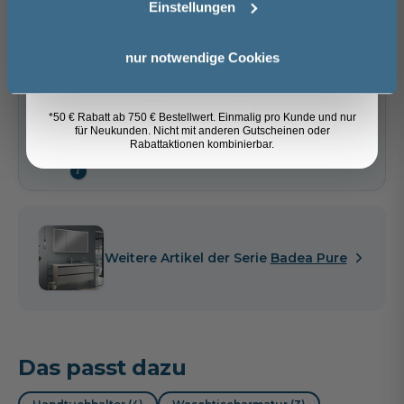
In den Warenkorb
Einstellungen
Acai - PG1
Weiß Hochglanz -
Sandbeige
Anmelden
PG2
Hochglanz - PG2
nur notwendige Cookies
Artikel merken
64,00 €
64,00 €
*50 € Rabatt ab 750 € Bestellwert. Einmalig pro Kunde und nur
für Neukunden. Nicht mit anderen Gutscheinen oder
Spedition
Rabattaktionen kombinierbar.
Lieferzeit:
Vormontierte
Sicher einkaufen
ca. 6 - 8 Wochen
Möbel
i
Weitere Artikel der Serie
Badea Pure
Das passt dazu