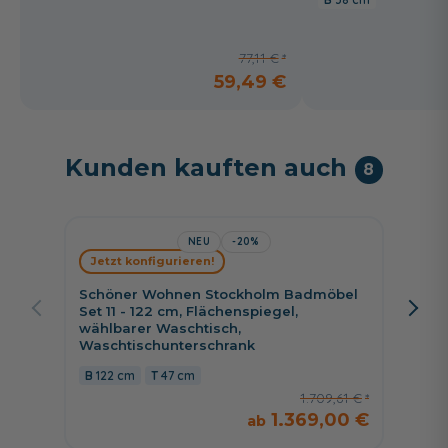
77,11 €
59,49 €
Kunden kauften auch
8
NEU
-20%
Jetzt konfigurieren!
Jetzt 
Schöner Wohnen Stockholm Badmöbel
Badea 
Set 11 - 122 cm, Flächenspiegel,
Fläche
wählbarer Waschtisch,
Wascht
Waschtischunterschrank
101 c
122 cm
47 cm
1.709,61 €
1.369,00 €