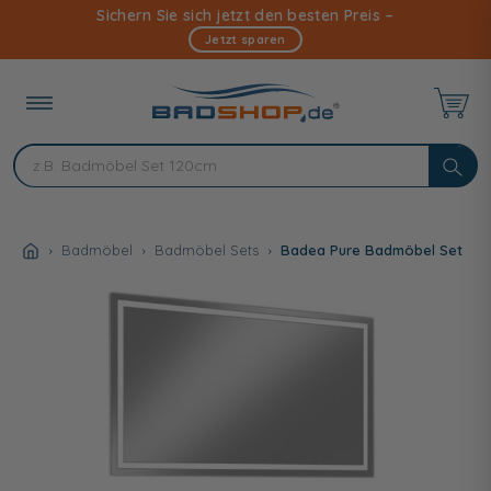
Direkt
Sichern Sie sich jetzt den besten Preis –
zum
Jetzt sparen
Inhalt
Badmöbel
Badmöbel Sets
Badea Pure Badmöbel Set