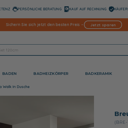
ETENZ
PERSÖNLICHE BERATUNG
KAUF AUF RECHNUNG
KÄUFER
Sichern Sie sich jetzt den besten Preis –
Jetzt sparen
BADEN
BADHEIZKÖRPER
BADKERAMIK
a Walk In Dusche
Bre
(BRE-