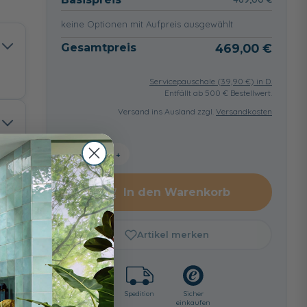
keine Optionen mit Aufpreis ausgewählt
Gesamtpreis
469,00 €
Servicepauschale (
39,90
€) in D.
Entfällt ab 500 € Bestellwert.
Versand ins Ausland zzgl.
Versandkosten
−
+
In den Warenkorb
Artikel merken
Lieferzeit:
Spedition
Sicher
ca. 2 - 3
einkaufen