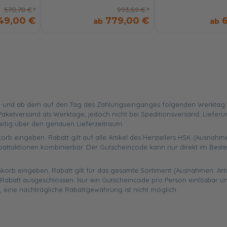
570,78 €
993,59 €
49,00 €
779,00 €
 und ab dem auf den Tag des Zahlungseinganges folgenden Werktag. Ist
aketversand als Werktage, jedoch nicht bei Speditionsversand. Liefer
eitig über den genauen Lieferzeitraum.
orb eingeben. Rabatt gilt auf alle Artikel des Herstellers HSK (Ausnahme
battaktionen kombinierbar. Der Gutscheincode kann nur direkt im Best
enkorb eingeben. Rabatt gilt für das gesamte Sortiment (Ausnahmen: Art
abatt ausgeschlossen. Nur ein Gutscheincode pro Person einlösbar un
, eine nachträgliche Rabattgewährung ist nicht möglich.