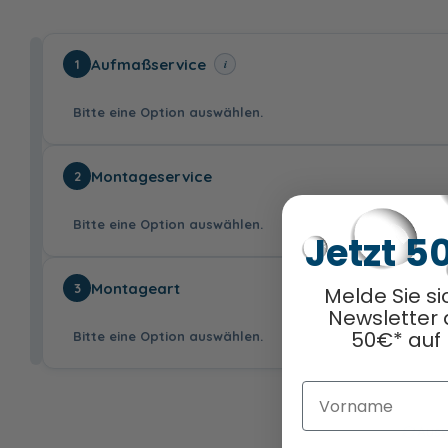
Aufmaßservice
i
1
Bitte eine Option auswählen.
Montageservice
2
Bitte eine Option auswählen.
Jetzt 5
ohne
mit
Montageart
3
Melde Sie si
Aufmaßservice
Aufmaßservice
Newsletter 
130,00 €
50€* auf 
Bitte eine Option auswählen.
Vorname
ohne
mit
Montageservice
Montageservice
356,00 €
Ausw