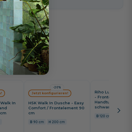
i
Wochen
-20%
-26%
Riho Lucid Walk 
!
Jetzt konfigurieren!
- Frontelement 12
Handtuchhalter i
Walk In
HSK Walk In Dusche - Easy
schwarz-matt
and
Comfort / Frontelement 90
 cm
cm
120 cm
200 c
m
90 cm
200 cm