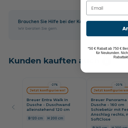
Email
auf Duschwanne
bodeneben
Brauchen Sie Hilfe bei der Konfiguration?
A
Wir beraten Sie gern.
*50 € Rabatt ab 750 € Bes
für Neukunden. Nich
Rabattak
Kunden kauften auch
8
-21%
-20%
Jetzt konfigurieren!
Jetzt konfigurieren
Breuer Entra Walk In
Breuer Panorama 
Dusche - Duschwand
Dusche - 160 cm
alleinstehend 120 cm
Schiebetür mit Fest
Anschlag rechts, 
120 cm
200 cm
SoftClose
160 cm
200 cm