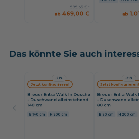
595,65 €
469,00 €
1.0
Das könnte Sie auch interes
-21%
-21%
Jetzt konfigurieren!
Jetzt konfigurieren!
Breuer Entra Walk In Dusche
Breuer Entra Walk
- Duschwand alleinstehend
- Duschwand allei
140 cm
80 cm
140 cm
200 cm
80 cm
200 cm