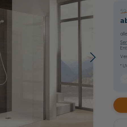
59
all
Ser
Ent
Ver
* U
−