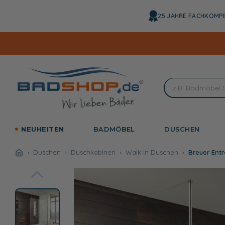
Direkt
zum
25 JAHRE FACHKOMP
Inhalt
NEUHEITEN
BADMÖBEL
DUSCHEN
Duschen
Duschkabinen
Walk In Duschen
Breuer Entr