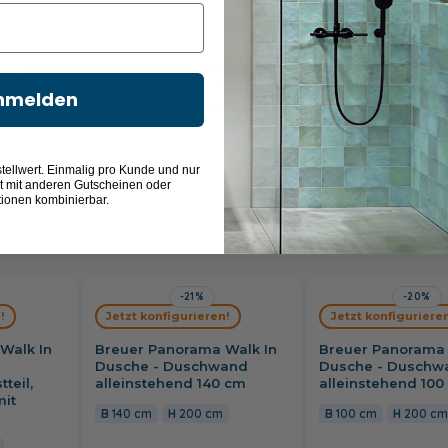
03606 / 50 77 70
Unsere Ausstellung besuchen
nmelden
tellwert. Einmalig pro Kunde und nur
t mit anderen Gutscheinen oder
tionen kombinierbar.
-21%
-20%
!
Jetzt konfigurieren!
Jetzt konfigurieren
Walk In
Breuer Panorama Walk In
Breuer Panorama 
Dusche - Duschwand
Dusche - Duschw
teil,
alleinstehend 140 cm
alleinstehend 100
mit
140 cm
200 cm
100 cm
200 c