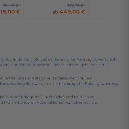
794,62 €
570,78 €
619,00 €
449,00 €
4
 das Ende der Lieferzeit ein Sonn- oder Feiertag, so verschiebt
ungen in andere europäische Länder können sich um bis zu 1
n: Artikel aus der Kategorie "Einzelstücke"). Nur ein
ellprozess eingelöst werden, eine nachträgliche Rabattgewährung
ikel aus der Kategorie "Einzelstücke" und Muster von
d nicht mit anderen Rabattaktionen kombinierbar. Der