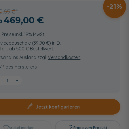
21
5,65 €
469,00 €
e Preise inkl. 19% MwSt.
vicepauschale (
39,90
€) in D.
fällt ab 500 € Bestellwert.
sand ins Ausland zzgl.
Versandkosten
VP des Herstellers
+
Jetzt konfigurieren
Artikel merken
Frage zum Produkt