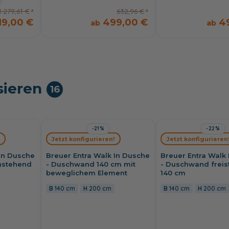
1.279,61 €
632,96 €
19,00 €
499,00 €
4
sieren
16
-21%
-22%
Jetzt konfigurieren!
Jetzt konfigurieren
 In Dusche
Breuer Entra Walk In Dusche
Breuer Entra Walk
nstehend
- Duschwand 140 cm mit
- Duschwand frei
beweglichem Element
140 cm
140 cm
200 cm
140 cm
200 cm