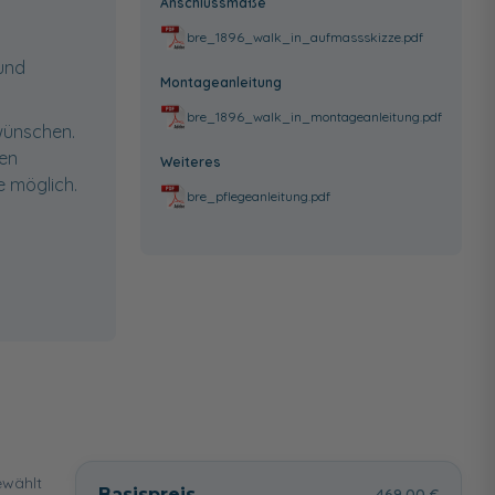
Anschlussmaße
bre_1896_walk_in_aufmassskizze.pdf
 und
Montageanleitung
bre_1896_walk_in_montageanleitung.pdf
wünschen.
ten
Weiteres
 möglich.
bre_pflegeanleitung.pdf
wählt
Basispreis
469,00 €