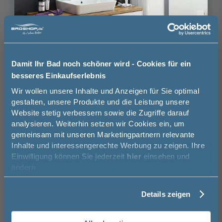
Unsere Ausstellung besuchen
Basispreis
499,00 €
Damit Ihr Bad noch schöner wird - Cookies für ein
besseres Einkaufserlebnis
keine Optionen mit Aufpreis ausgewählt
Jetzt 50 € sparen!
Wir wollen unsere Inhalte und Anzeigen für Sie optimal
Gesamtpreis
499,00 €
gestalten, unsere Produkte und die Leistung unsere
Website stetig verbessern sowie die Zugriffe darauf
Melde Sie sich hier zu unserem
Servicepauschale (
39,90
€) in D.
analysieren. Weiterhin setzen wir Cookies ein, um
Newsletter an und sparen Sie
Entfällt ab 500 € Bestellwert.
gemeinsam mit unseren Marketingpartnern relevante
50€* auf Ihre Bestellung!
Versand ins Ausland zzgl.
Versandkosten
Inhalte und interessengerechte Werbung zu zeigen. Ihre
Einwilligung können Sie jederzeit
hier
einsehen und
Vorname
ändern.
−
+
Details zeigen
In den Warenkorb
Nachname