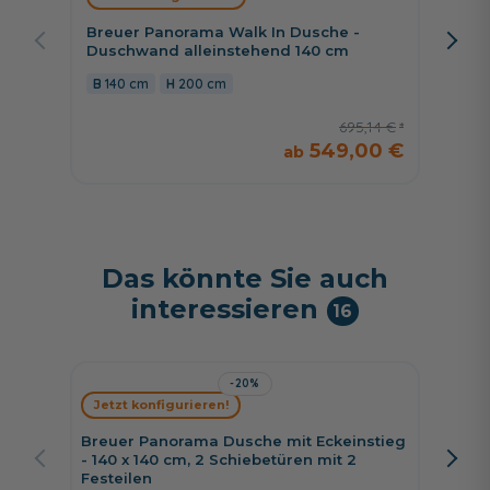
Breuer Panorama Walk In Dusche -
Breuer
Duschwand alleinstehend 140 cm
Duschw
140 cm
200 cm
100 
695,14 €
549,00 €
Das könnte Sie auch
interessieren
16
-20%
Jetzt konfigurieren!
Jetzt 
Breuer Panorama Dusche mit Eckeinstieg
Breuer 
- 140 x 140 cm, 2 Schiebetüren mit 2
cm Schi
Festeilen
rechts,