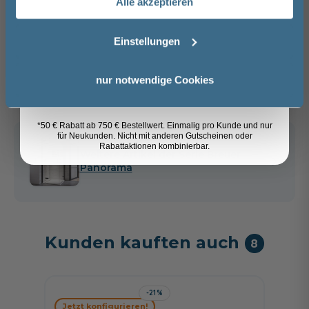
Alle akzeptieren
Artikel merken
Email
Einstellungen
Spedition
Anmelden
Lieferzeit:
Sicher einkaufen
nur notwendige Cookies
ca. 1 - 2 Wochen
i
*50 € Rabatt ab 750 € Bestellwert. Einmalig pro Kunde und nur
für Neukunden. Nicht mit anderen Gutscheinen oder
Rabattaktionen kombinierbar.
Weitere Artikel der Serie
Breuer
Panorama
Kunden kauften auch
8
-21%
Jetzt konfigurieren!
Jetzt 