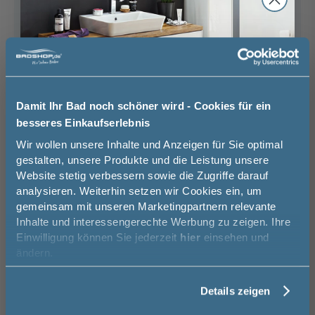
Grau Hochglanz
Eiche Dekor Urban
Eiche Dekor
Wir beraten Sie gern.
(Acrylfront mit
(Melamin)
Cashmere
Laserkante)
(Melamin)
03606 / 50 77 70
Unsere Ausstellung besuchen
Damit Ihr Bad noch schöner wird - Cookies für ein
Griff Schwarz Matt
Griffleiste Chrom
Griffleiste Schwarz
Matt
besseres Einkaufserlebnis
Basispreis
1.329,00 €
Jetzt 50 € sparen!
Wir wollen unsere Inhalte und Anzeigen für Sie optimal
Eiche Dekor Klassik
Eiche Dekor
Eiche Dekor Silber
(Melamin)
Caramel (Melamin)
(Melamin)
gestalten, unsere Produkte und die Leistung unsere
keine Optionen mit Aufpreis ausgewählt
Website stetig verbessern sowie die Zugriffe darauf
Melde Sie sich hier zu unserem
Gesamtpreis
1.329,00 €
analysieren. Weiterhin setzen wir Cookies ein, um
Newsletter an und sparen Sie
gemeinsam mit unseren Marketingpartnern relevante
50€* auf Ihre Bestellung!
Inhalte und interessengerechte Werbung zu zeigen. Ihre
Versandkostenfrei innerhalb Deutschlands
Einwilligung können Sie jederzeit
hier
einsehen und
Versand ins Ausland zzgl.
Versandkosten
Vorname
ändern.
−
+
Details zeigen
Nachname