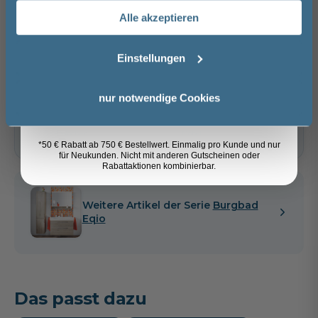
In den Warenkorb
Alle akzeptieren
Email
Artikel merken
Einstellungen
Anmelden
nur notwendige Cookies
Spedition
Lieferzeit:
Vormontierte
Sicher einkaufen
ca. 3 - 4 Wochen
Möbel
i
*50 € Rabatt ab 750 € Bestellwert. Einmalig pro Kunde und nur
für Neukunden. Nicht mit anderen Gutscheinen oder
Rabattaktionen kombinierbar.
Weitere Artikel der Serie
Burgbad
Eqio
Das passt dazu