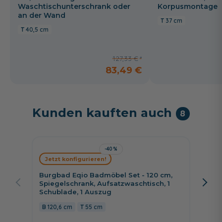
Waschtischunterschrank oder
Korpusmontage
an der Wand
37 cm
40,5 cm
127,33 €
83,49 €
Kunden kauften auch
8
-40%
Jetzt konfigurieren!
Jetzt 
Burgbad Eqio Badmöbel Set - 120 cm,
Puris 
Spiegelschrank, Aufsatzwaschtisch, 1
Fläche
Schublade, 1 Auszug
Wascht
Auszü
120,6 cm
55 cm
120 