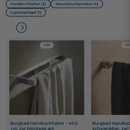
Handtuchhalter (3)
Waschtischarmatur (4)
Lupenspiegel (1)
-34%
-3
Burgbad Handtuchhalter - 40,5
Burgbad Handtuch
cm, zur Montage am
schwenkbar, zur