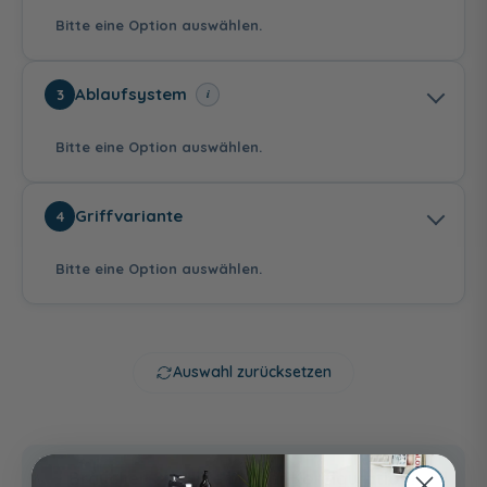
Bitte eine Option auswählen.
Weiß (Lack Matt)
Perlgrau (Lack
Lichtgrau (Lack
Ablaufsystem
i
3
Matt)
Matt)
Bitte eine Option auswählen.
Sensorschalter
Sensorschalter und
Griffvariante
4
Raumschalter
94,00 €
Bitte eine Option auswählen.
Dunkelgrau (Lack
Salbeigrau (Lack
Weiß Hochglanz
Matt)
Matt)
(Acrylfront mit
Laserkante)
Clean Flow Siphon
Clean Flow Siphon
Clean Flow Siphon
mit
mit Push-to-open
mit Push-to-open
Permanentablauf
und
und
Auswahl zurücksetzen
Überlaufschutz
Überlaufschutz
39,99 €
37,49 €
Stangengriff
Stangengriff
Griff Chrom
Chrom
Schwarz Matt
Brauchen Sie Hilfe bei der Konfiguration?