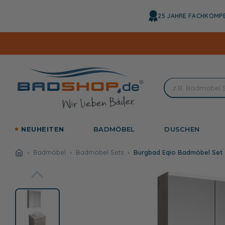
Direkt
zum
25 JAHRE FACHKOMP
Inhalt
NEUHEITEN
BADMÖBEL
DUSCHEN
Badmöbel
Badmöbel Sets
Burgbad Eqio Badmöbel Set