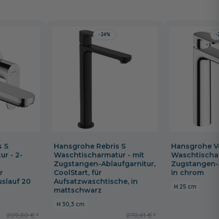
-24%
-
s S
Hansgrohe Rebris S
Hansgrohe V
r - 2-
Waschtischarmatur - mit
Waschtischar
Zugstangen-Ablaufgarnitur,
Zugstangen-
r
CoolStart, für
in chrom
uslauf 20
Aufsatzwaschtische, in
25 cm
mattschwarz
30,3 cm
209,80 €
270,61 €