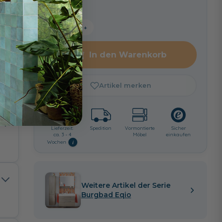
−
+
In den Warenkorb
z
Artikel merken
Lieferzeit:
Spedition
Vormontierte
Sicher
ca. 3 - 4
Möbel
einkaufen
i
Wochen
Weitere Artikel der Serie
Burgbad Eqio