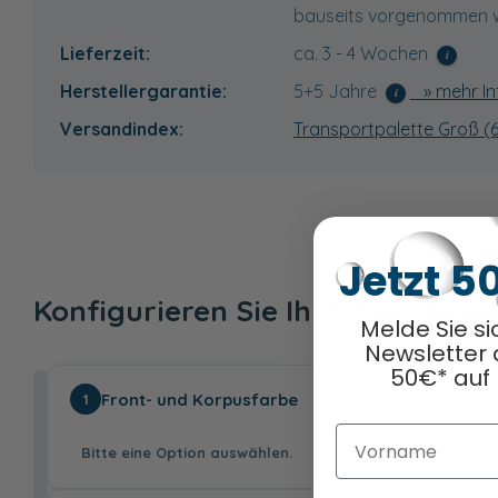
bauseits vorgenommen w
Lieferzeit:
ca. 3 - 4 Wochen
i
Herstellergarantie:
5+5 Jahre
» mehr In
i
Versandindex:
Transportpalette Groß (
Jetzt 5
Konfigurieren Sie Ihr Wunschpr
Melde Sie si
Newsletter 
50€* auf 
Front- und Korpusfarbe
1
Vorname
Bitte eine Option auswählen.