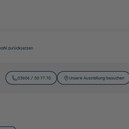
ahl zurücksetzen
Griff Schwarz
Griffleiste Chrom
Griffleiste
Matt
Schwarz Matt
03606 / 50 77 70
Unsere Ausstellung besuchen