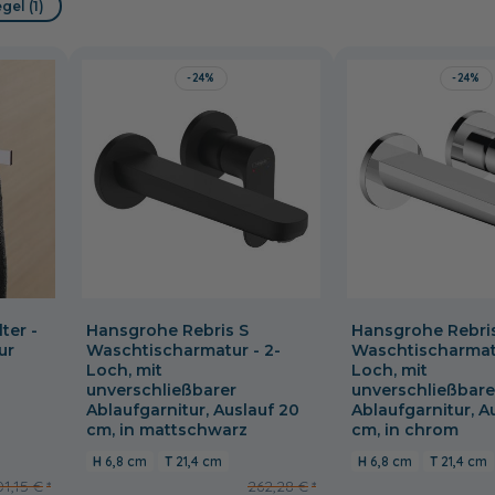
el (1)
-24%
-24%
ter -
Hansgrohe Rebris S
Hansgrohe Rebri
ur
Waschtischarmatur - 2-
Waschtischarmatu
Loch, mit
Loch, mit
unverschließbarer
unverschließbare
Ablaufgarnitur, Auslauf 20
Ablaufgarnitur, A
cm, in mattschwarz
cm, in chrom
6,8 cm
21,4 cm
6,8 cm
21,4 cm
01,15 €
262,28 €