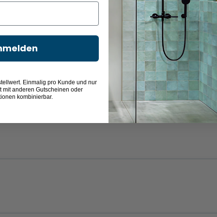
nmelden
Dunkelgrau
Salbeigrau (Lack
Weiß Hochglanz
Grau Hochglan
(Lack Matt)
Matt)
(Acrylfront mit
(Acrylfront mit
Laserkante)
Laserkante)
tellwert. Einmalig pro Kunde und nur
t mit anderen Gutscheinen oder
tionen kombinierbar.
Eiche Dekor
Eiche Dekor
Caramel
Silber (Melamin)
(Melamin)