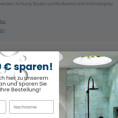
erden. Achtung: Boden und Rückwand sind Anthrazitgrau.
fos
60)
0 € sparen!
odukt
Optionen ausge
0
/ 6
ch hier zu unserem
an und sparen Sie
Ihre Bestellung!
Nachname