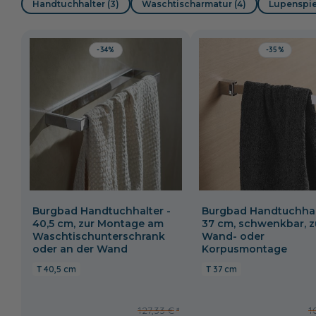
Handtuchhalter (3)
Waschtischarmatur (4)
Lupenspieg
-34%
-35%
Burgbad Handtuchhalter -
Burgbad Handtuchhal
40,5 cm, zur Montage am
37 cm, schwenkbar, z
Waschtischunterschrank
Wand- oder
oder an der Wand
Korpusmontage
40,5 cm
37 cm
127,33 €
1