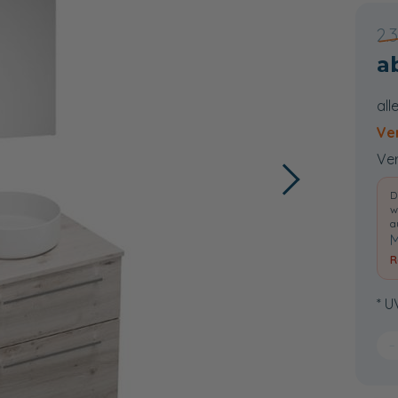
2.
all
Ve
Ver
D
w
a
M
R
* U
−