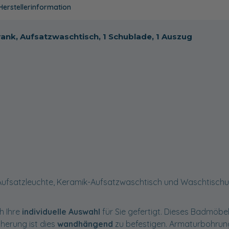
Herstellerinformation
ank, Aufsatzwaschtisch, 1 Schublade, 1 Auszug
Aufsatzleuchte, Keramik-Aufsatzwaschtisch und Waschtischu
h Ihre
individuelle Auswahl
für Sie gefertigt. Dieses Badmöbel 
cherung ist dies
wandhängend
zu befestigen. Armaturbohru