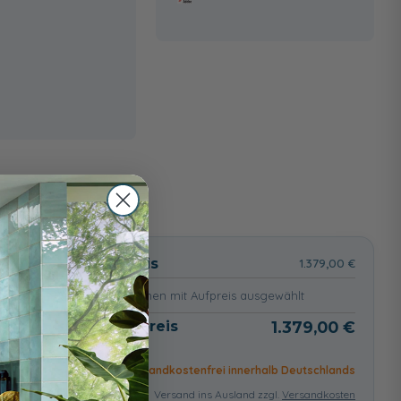
wählt
Basispreis
1.379,00 €
keine Optionen mit Aufpreis ausgewählt
Gesamtpreis
1.379,00 €
Versandkostenfrei innerhalb Deutschlands
Versand ins Ausland zzgl.
Versandkosten