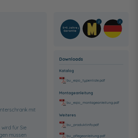
5+5 Jahre
2
Garantie
Downloads
Katalog
bu_eqio_typenliste.pdf
Montageanleitung
bu_eqio_montageanleitung.pdf
nterschrank mit
Weiteres
bu_produktinfo.pdf
wird für Sie
ngen müssen
bu_pflegeanleitung.pdf