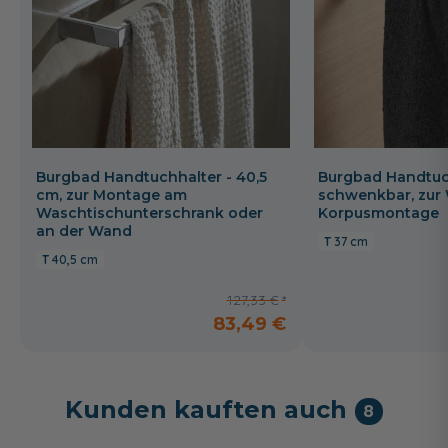
Burgbad Handtuchhalter - 40,5
Burgbad Handtuch
cm, zur Montage am
schwenkbar, zur
Waschtischunterschrank oder
Korpusmontage
an der Wand
37 cm
40,5 cm
127,33 €
83,49 €
Kunden kauften auch
8