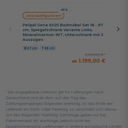
-40%
Jetzt konfigurieren!
Jetzt 
Pelipal Serie 6025 Badmöbel Set 18 - 67
Pelipa
cm, Spiegelschrank Variante Links,
cm, Sp
Mineralmarmor-WT, Unterschrank mit 2
wählba
Auszügen
Auszü
67 cm
48 cm
96 c
2.016,52 €
1.199,00 €
1
Die angegebene Lieferzeit gilt für Lieferungen nach
Deutschland und ab dem auf den Tag des
Zahlungseinganges folgenden Werktag. Ist das Ende der
Lieferzeit ein Sonn- oder Feiertag, so verschiebt sich dieses
auf den folgenden Werktag. Samstage gelten nur bei
Paketversand als Werktage, jedoch nicht bei
Speditionsversand. Lieferungen in andere europäische Länder