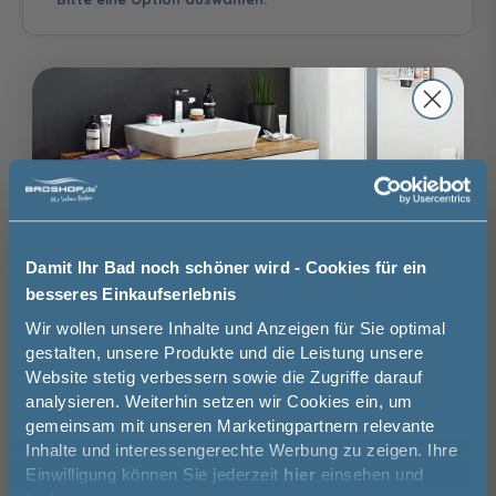
(Acrylfront mit
(Melamin)
Cashmere
Laserkante)
(Melamin)
Clean Flow Siphon
Clean Flow Siphon
Clean Flow Siphon
mit
mit Push-to-open
mit Push-to-open
Permanentablauf
und
und
Auswahl zurücksetzen
Überlaufschutz
Überlaufschutz
39,99 €
37,49 €
Stangengriff
Stangengriff
Griff Chrom
Chrom
Schwarz Matt
Eiche Dekor Klassik
Eiche Dekor
Eiche Dekor Silber
Brauchen Sie Hilfe bei der Konfiguration?
(Melamin)
Caramel (Melamin)
(Melamin)
Wir beraten Sie gern.
Damit Ihr Bad noch schöner wird - Cookies für ein
03606 / 50 77 70
besseres Einkaufserlebnis
Jetzt 50 € sparen!
Wir wollen unsere Inhalte und Anzeigen für Sie optimal
Unsere Ausstellung besuchen
gestalten, unsere Produkte und die Leistung unsere
Website stetig verbessern sowie die Zugriffe darauf
Melde Sie sich hier zu unserem
Griff Schwarz Matt
Griffleiste Chrom
Griffleiste Schwarz
analysieren. Weiterhin setzen wir Cookies ein, um
Matt
Newsletter an und sparen Sie
gemeinsam mit unseren Marketingpartnern relevante
50€* auf Ihre Bestellung!
Basispreis
1.459,00 €
Inhalte und interessengerechte Werbung zu zeigen. Ihre
Einwilligung können Sie jederzeit
hier
einsehen und
keine Optionen mit Aufpreis ausgewählt
Vorname