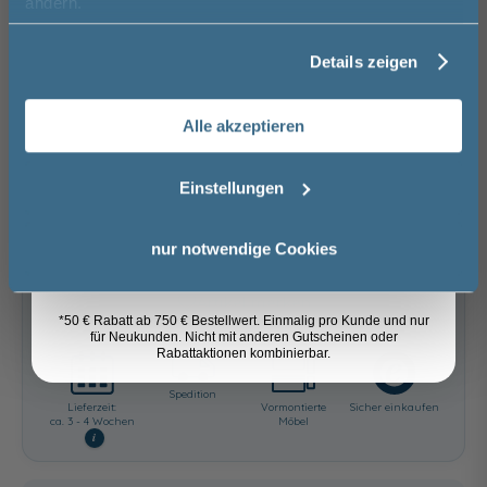
ändern.
Gesamtpreis
1.459,00 €
Details zeigen
Nachname
Versandkostenfrei innerhalb Deutschlands
Versand ins Ausland zzgl.
Versandkosten
Alle akzeptieren
Email
−
+
Einstellungen
In den Warenkorb
Anmelden
nur notwendige Cookies
Artikel merken
*50 € Rabatt ab 750 € Bestellwert. Einmalig pro Kunde und nur
für Neukunden. Nicht mit anderen Gutscheinen oder
Rabattaktionen kombinierbar.
Spedition
Lieferzeit:
Vormontierte
Sicher einkaufen
ca. 3 - 4 Wochen
Möbel
i