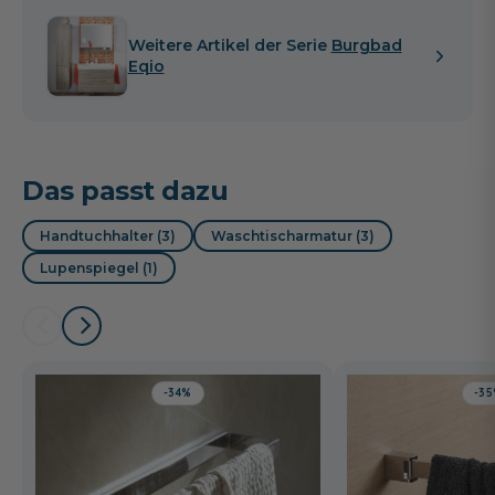
Weitere Artikel der Serie
Burgbad
Eqio
Das passt dazu
Handtuchhalter (3)
Waschtischarmatur (3)
Lupenspiegel (1)
-34%
-3