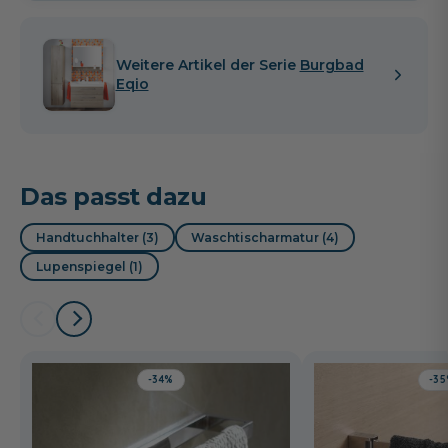
Weitere Artikel der Serie
Burgbad
Eqio
Das passt dazu
Handtuchhalter (3)
Waschtischarmatur (4)
Lupenspiegel (1)
-34%
-3