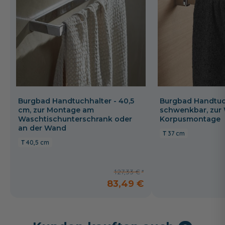
Burgbad Handtuchhalter - 40,5
Burgbad Handtuch
cm, zur Montage am
schwenkbar, zur
Waschtischunterschrank oder
Korpusmontage
an der Wand
37 cm
40,5 cm
127,33 €
83,49 €