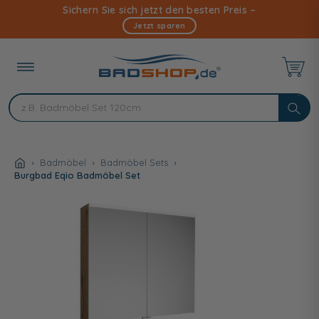
Direkt
Sichern Sie sich jetzt den besten Preis –
zum
Jetzt sparen
Inhalt
Badmöbel
Badmöbel Sets
Burgbad Eqio Badmöbel Set