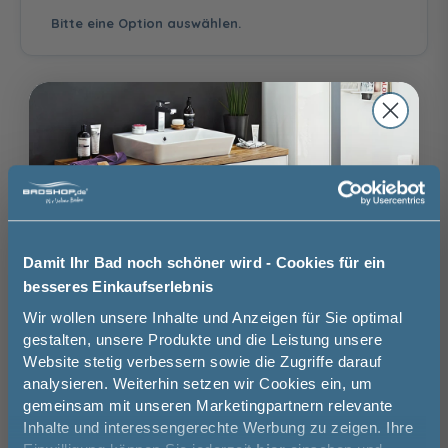
Grau Hochglanz
Eiche Dekor Urban
Eiche Dekor
Bitte eine Option auswählen.
(Acrylfront mit
(Melamin)
Cashmere
Laserkante)
(Melamin)
Clean Flow Siphon
Clean Flow Siphon
Clean Flow Siphon
mit
mit Push-to-open
mit Push-to-open
Permanentablauf
und
und
Auswahl zurücksetzen
Überlaufschutz
Überlaufschutz
39,99 €
37,49 €
Stangengriff
Stangengriff
Griff Chrom
Chrom
Schwarz Matt
Eiche Dekor Klassik
Eiche Dekor
Eiche Dekor Silber
Brauchen Sie Hilfe bei der Konfiguration?
(Melamin)
Caramel (Melamin)
(Melamin)
Wir beraten Sie gern.
Damit Ihr Bad noch schöner wird - Cookies für ein
03606 / 50 77 70
besseres Einkaufserlebnis
Jetzt 50 € sparen!
Wir wollen unsere Inhalte und Anzeigen für Sie optimal
Unsere Ausstellung besuchen
gestalten, unsere Produkte und die Leistung unsere
Website stetig verbessern sowie die Zugriffe darauf
Melde Sie sich hier zu unserem
Griff Schwarz Matt
Griffleiste Chrom
Griffleiste Schwarz
analysieren. Weiterhin setzen wir Cookies ein, um
Newsletter an und sparen Sie
Matt
gemeinsam mit unseren Marketingpartnern relevante
50€* auf Ihre Bestellung!
Basispreis
1.539,00 €
Inhalte und interessengerechte Werbung zu zeigen. Ihre