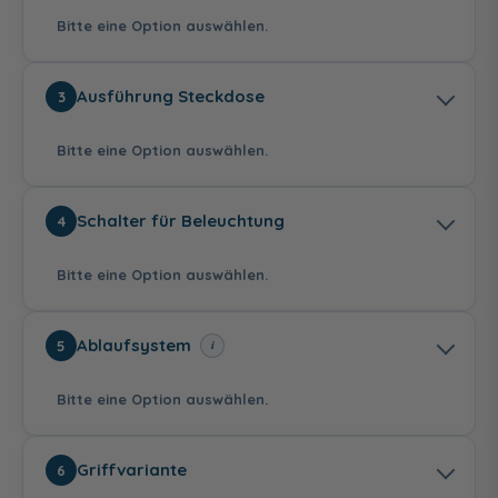
Bitte eine Option auswählen.
Weiß (Lack Matt)
Perlgrau (Lack
Lichtgrau (Lack
Ausführung Steckdose
3
Matt)
Matt)
Bitte eine Option auswählen.
ohne
LED - 5 Watt
Schalter für Beleuchtung
4
103,00 €
Bitte eine Option auswählen.
Dunkelgrau (Lack
Salbeigrau (Lack
Weiß Hochglanz
Matt)
Matt)
(Acrylfront mit
Laserkante)
Standard
Schweizer
Ablaufsystem
i
5
Ausführung
Ausführung
99,00 €
Bitte eine Option auswählen.
Schalter
Raumschaltung
Griffvariante
6
94,00 €