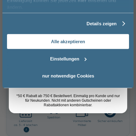
Einwilligung können Sie jederzeit
hier
einsehen und
keine Optionen mit Aufpreis ausgewählt
Vorname
ändern.
Gesamtpreis
1.539,00 €
Details zeigen
Nachname
Versandkostenfrei innerhalb Deutschlands
Versand ins Ausland zzgl.
Versandkosten
Alle akzeptieren
Email
−
+
Einstellungen
In den Warenkorb
Anmelden
nur notwendige Cookies
Artikel merken
*50 € Rabatt ab 750 € Bestellwert. Einmalig pro Kunde und nur
für Neukunden. Nicht mit anderen Gutscheinen oder
Rabattaktionen kombinierbar.
Spedition
Lieferzeit:
Vormontierte
Sicher einkaufen
ca. 3 - 4 Wochen
Möbel
i