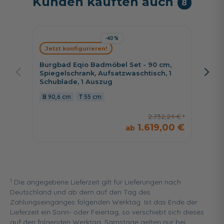
Kunden kauften auch
8
-40%
Jetzt konfigurieren!
Jetzt 
Burgbad Eqio Badmöbel Set - 90 cm,
Nobili
Spiegelschrank, Aufsatzwaschtisch, 1
cm, Fl
Schublade, 1 Auszug
Aufsat
Wascht
90,6 cm
55 cm
90,3
2.732,24 €
1.619,00 €
1
Die angegebene Lieferzeit gilt für Lieferungen nach
Deutschland und ab dem auf den Tag des
Zahlungseinganges folgenden Werktag. Ist das Ende der
Lieferzeit ein Sonn- oder Feiertag, so verschiebt sich dieses
auf den folgenden Werktag. Samstage gelten nur bei