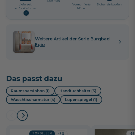
Spedition
Lieferzeit:
Vormontierte
Sicher einkaufen
ca. 3 - 4 Wochen
Möbel
i
Weitere Artikel der Serie
Burgbad
Eqio
Das passt dazu
Raumsparsiphon (1)
Handtuchhalter (3)
Waschtischarmatur (4)
Lupenspiegel (1)
TOPSELLER
-9%
-3