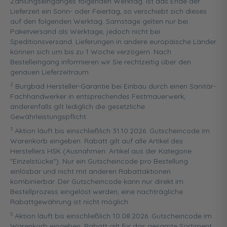
Zahlungseinganges folgenden Werktag. Ist das Ende der
Lieferzeit ein Sonn- oder Feiertag, so verschiebt sich dieses
auf den folgenden Werktag. Samstage gelten nur bei
Paketversand als Werktage, jedoch nicht bei
Speditionsversand. Lieferungen in andere europäische Länder
können sich um bis zu 1 Woche verzögern. Nach
Bestelleingang informieren wir Sie rechtzeitig über den
genauen Lieferzeitraum.
2
Burgbad Hersteller-Garantie bei Einbau durch einen Sanitär-
Fachhandwerker in entsprechendes Festmauerwerk,
anderenfalls gilt lediglich die gesetzliche
Gewährleistungspflicht.
3
Aktion läuft bis einschließlich 31.10.2026. Gutscheincode im
Warenkorb eingeben. Rabatt gilt auf alle Artikel des
Herstellers HSK (Ausnahmen: Artikel aus der Kategorie
"Einzelstücke"). Nur ein Gutscheincode pro Bestellung
einlösbar und nicht mit anderen Rabattaktionen
kombinierbar. Der Gutscheincode kann nur direkt im
Bestellprozess eingelöst werden, eine nachträgliche
Rabattgewährung ist nicht möglich.
5
Aktion läuft bis einschließlich 10.08.2026. Gutscheincode im
Warenkorb eingeben. Rabatt gilt für das gesamte Sortiment