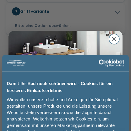
Schalter
Raumschaltung
Griffvariante
7
94,00 €
Bitte eine Option auswählen.
122 cm, aus
122 cm, aus
Keramik
Keramik, inkl.
Eiche Dekor Klassik
Eiche Dekor
Eiche Dekor Silber
Waschtisch-
(Melamin)
Caramel (Melamin)
(Melamin)
Auswahl zurücksetzen
Beleuchtung
215,00 €
Stangengriff
Stangengriff
Griff Chrom
Chrom
Schwarz Matt
Brauchen Sie Hilfe bei der Konfiguration?
Damit Ihr Bad noch schöner wird - Cookies für ein
Wir beraten Sie gern.
besseres Einkaufserlebnis
Jetzt 50 € sparen!
03606 / 50 77 70
Wir wollen unsere Inhalte und Anzeigen für Sie optimal
gestalten, unsere Produkte und die Leistung unsere
Website stetig verbessern sowie die Zugriffe darauf
Unsere Ausstellung besuchen
Melde Sie sich hier zu unserem
analysieren. Weiterhin setzen wir Cookies ein, um
Newsletter an und sparen Sie
gemeinsam mit unseren Marketingpartnern relevante
50€* auf Ihre Bestellung!
Griff Schwarz Matt
Griffleiste Chrom
Griffleiste Schwarz