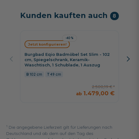
Kunden kauften auch
8
-40%
Jetzt konfigurieren!
Jetzt 
Burgbad Eqio Badmöbel Set Slim - 102
Burgba
cm, Spiegelschrank, Keramik-
Spiege
Waschtisch, 1 Schublade, 1 Auszug
Wascht
102 cm
49 cm
123 
2.500,19 €
1.479,00 €
1
Die angegebene Lieferzeit gilt für Lieferungen nach
Deutschland und ab dem auf den Tag des