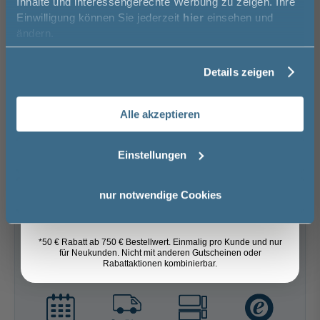
Inhalte und interessengerechte Werbung zu zeigen. Ihre
Matt
Einwilligung können Sie jederzeit
hier
einsehen und
Basispreis
1.659,00 €
Vorname
ändern.
keine Optionen mit Aufpreis ausgewählt
Details zeigen
Gesamtpreis
1.659,00 €
Nachname
Alle akzeptieren
Versandkostenfrei innerhalb Deutschlands
Email
Versand ins Ausland zzgl.
Versandkosten
Einstellungen
−
+
Anmelden
nur notwendige Cookies
In den Warenkorb
*50 € Rabatt ab 750 € Bestellwert. Einmalig pro Kunde und nur
für Neukunden. Nicht mit anderen Gutscheinen oder
Artikel merken
Rabattaktionen kombinierbar.