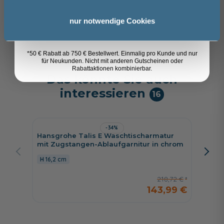
216,46 €
Anmelden
163,49 €
nur notwendige Cookies
*50 € Rabatt ab 750 € Bestellwert. Einmalig pro Kunde und nur
für Neukunden. Nicht mit anderen Gutscheinen oder
Rabattaktionen kombinierbar.
Das könnte Sie auch
interessieren
16
-34%
Hansgrohe Talis E Waschtischarmatur
Hansgr
mit Zugstangen-Ablaufgarnitur in chrom
mit Zug
16,2 cm
16,2 c
218,72 €
143,99 €