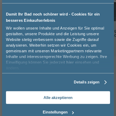
Damit Ihr Bad noch schöner wird - Cookies für ein
besseres Einkaufserlebnis
Jetzt 50 € sparen!
Wir wollen unsere Inhalte und Anzeigen für Sie optimal
Cramer Reiniger Armaturen-
Cramer Reinigun
gestalten, unsere Produkte und die Leistung unsere
Reiniger 750 ml
Pflegetuch 40x4
Website stetig verbessern sowie die Zugriffe darauf
Melde Sie sich hier zu unserem
10,5 cm
24,5 cm
5,7 cm
4 cm
4 cm
analysieren. Weiterhin setzen wir Cookies ein, um
Newsletter an und sparen Sie
12,95 €
gemeinsam mit unseren Marketingpartnern relevante
50€* auf Ihre Bestellung!
Inhalte und interessengerechte Werbung zu zeigen. Ihre
Einwilligung können Sie jederzeit
hier
einsehen und
Vorname
ändern.
Kunden kauften auch
8
Details zeigen
Nachname
-24%
Hansgrohe Rebris S Waschtischarmatur
Ideal 
Alle akzeptieren
- mit Zugstangen-Ablaufgarnitur,
Wascht
Email
CoolStart, für Aufsatzwaschtische, in
Einheb
chrom
Ablauf
Einstellungen
30,3 cm
13,8 