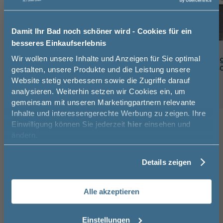
Damit Ihr Bad noch schöner wird - Cookies für ein
besseres Einkaufserlebnis
Jetzt 50 € sparen!
Wir wollen unsere Inhalte und Anzeigen für Sie optimal
Cramer Reiniger Armaturen-
Cramer Reinigun
Reiniger 750 ml
Pflegetuch 40x4
gestalten, unsere Produkte und die Leistung unsere
Website stetig verbessern sowie die Zugriffe darauf
Melde Sie sich hier zu unserem
10,5 cm
24,5 cm
5,7 cm
4 cm
4 cm
analysieren. Weiterhin setzen wir Cookies ein, um
12,95 €
Newsletter an und sparen Sie
gemeinsam mit unseren Marketingpartnern relevante
50€* auf Ihre Bestellung!
Inhalte und interessengerechte Werbung zu zeigen. Ihre
Einwilligung können Sie jederzeit
hier
einsehen und
Vorname
Kunden kauften auch
ändern.
8
Details zeigen
Nachname
-29%
Hansgrohe Talis E Waschtischarmatur
Hansgr
mit Zugstangen-Ablaufgarnitur in
mit Zu
Alle akzeptieren
chrom
chrom
Email
16,2 cm
16,2 
Einstellungen