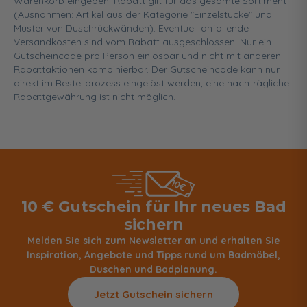
Warenkorb eingeben. Rabatt gilt für das gesamte Sortiment
(Ausnahmen: Artikel aus der Kategorie "Einzelstücke" und
Muster von Duschrückwänden). Eventuell anfallende
Versandkosten sind vom Rabatt ausgeschlossen. Nur ein
Gutscheincode pro Person einlösbar und nicht mit anderen
Rabattaktionen kombinierbar. Der Gutscheincode kann nur
direkt im Bestellprozess eingelöst werden, eine nachträgliche
Rabattgewährung ist nicht möglich.
10 € Gutschein für Ihr neues Bad
sichern
Melden Sie sich zum Newsletter an und erhalten Sie
Inspiration, Angebote und Tipps rund um Badmöbel,
Duschen und Badplanung.
Jetzt Gutschein sichern