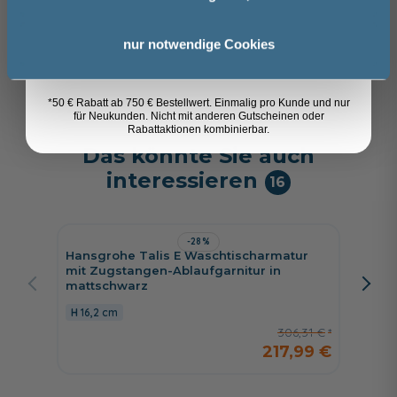
218,72 €
Anmelden
nur notwendige Cookies
155,49 €
*50 € Rabatt ab 750 € Bestellwert. Einmalig pro Kunde und nur
für Neukunden. Nicht mit anderen Gutscheinen oder
Rabattaktionen kombinierbar.
Das könnte Sie auch
interessieren
16
-28%
Hansgrohe Talis E Waschtischarmatur
Hansgr
mit Zugstangen-Ablaufgarnitur in
automat
mattschwarz
16,2 cm
306,31 €
217,99 €