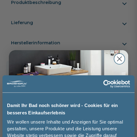
Produktbeschreibung
Lieferung
Herstellerinformation
5 Jahre
Garantie
Kunden kauften auch
8
Damit Ihr Bad noch schöner wird - Cookies für ein
besseres Einkaufserlebnis
Jetzt 50 € sparen!
Wir wollen unsere Inhalte und Anzeigen für Sie optimal
-33%
gestalten, unsere Produkte und die Leistung unsere
Axor Citterio Thermostat 380/120 für 2
Axor M
Website stetig verbessern sowie die Zugriffe darauf
Verbraucher mit Platte in chrom
Kreuzg