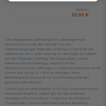
70,75 €
52,99 €
1
Die angegebene Lieferzeit gilt für Lieferungen nach
Deutschland und ab dem auf den Tag des
Zahlungseinganges folgenden Werktag. Ist das Ende der
Lieferzeit ein Sonn- oder Feiertag, so verschiebt sich dieses
auf den folgenden Werktag. Samstage gelten nur bei
Paketversand als Werktage, jedoch nicht bei
Speditionsversand. Lieferungen in andere europäische Länder
können sich um bis zu 1 Woche verzögern. Nach
Bestelleingang informieren wir Sie rechtzeitig über den
genauen Lieferzeitraum.
3
Aktion läuft bis einschließlich 31.10.2026. Gutscheincode im
Warenkorb eingeben. Rabatt gilt auf alle Artikel des
Herstellers HSK (Ausnahmen: Artikel aus der Kategorie
"Einzelstücke"). Nur ein Gutscheincode pro Bestellung