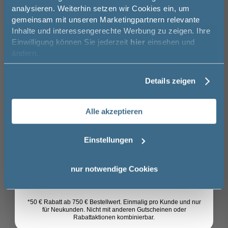
Melde Sie sich hier zu unserem
analysieren. Weiterhin setzen wir Cookies ein, um
Newsletter an und sparen Sie
gemeinsam mit unseren Marketingpartnern relevante
50€* auf Ihre Bestellung!
Inhalte und interessengerechte Werbung zu zeigen. Ihre
976,04 €
Einwilligung können Sie jederzeit
hier
einsehen und
Vorname
653,99 €
ändern.
Details zeigen
Nachname
Das könnte Sie auch
Alle akzeptieren
Email
interessieren
16
Einstellungen
-25%
Anmelden
nur notwendige Cookies
HSK Shower und Co Brausegarnitur mit
HSK Sh
Wandhalter - Designhandbrause Rund
mit Wan
inkl. Brauseschlauch, Handbrausehalter
cm, Au
Rund, Chrom
30 cm
*50 € Rabatt ab 750 € Bestellwert. Einmalig pro Kunde und nur
für Neukunden. Nicht mit anderen Gutscheinen oder
Rabattaktionen kombinierbar.