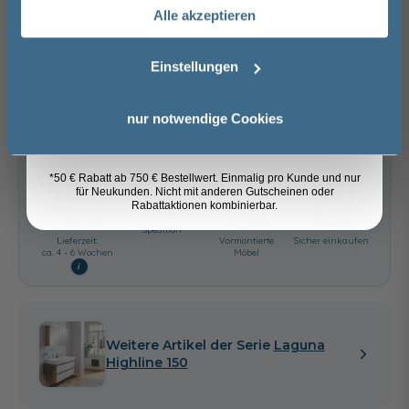
Alle akzeptieren
Email
−
+
Einstellungen
In den Warenkorb
Anmelden
nur notwendige Cookies
Cuneo Eiche Grau -
melaminharzbeschichtete
Weiß hochglanz
Artikel merken
Front
36,00 €
*50 € Rabatt ab 750 € Bestellwert. Einmalig pro Kunde und nur
für Neukunden. Nicht mit anderen Gutscheinen oder
Rabattaktionen kombinierbar.
Spedition
Lieferzeit:
Vormontierte
Sicher einkaufen
ca. 4 - 6 Wochen
Möbel
i
Weitere Artikel der Serie
Laguna
Highline 150