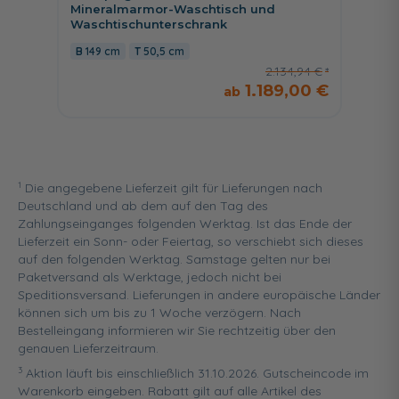
Mineralmarmor-Waschtisch und
Kerami
Waschtischunterschrank
Unters
149 cm
50,5 cm
80,5
2.134,94 €
1.189,00 €
1
Die angegebene Lieferzeit gilt für Lieferungen nach
Deutschland und ab dem auf den Tag des
Zahlungseinganges folgenden Werktag. Ist das Ende der
Lieferzeit ein Sonn- oder Feiertag, so verschiebt sich dieses
auf den folgenden Werktag. Samstage gelten nur bei
Paketversand als Werktage, jedoch nicht bei
Speditionsversand. Lieferungen in andere europäische Länder
können sich um bis zu 1 Woche verzögern. Nach
Bestelleingang informieren wir Sie rechtzeitig über den
genauen Lieferzeitraum.
3
Aktion läuft bis einschließlich 31.10.2026. Gutscheincode im
Warenkorb eingeben. Rabatt gilt auf alle Artikel des