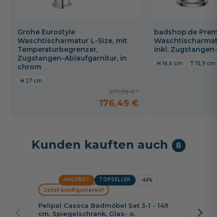
Grohe Eurostyle
badshop.de Prem
Waschtischarmatur L-Size, mit
Waschtischarmat
Temperaturbegrenzer,
inkl. Zugstangen
Zugstangen-Ablaufgarnitur, in
16,6 cm
15,9 cm
chrom
27 cm
274,95 €
176,49 €
Kunden kauften auch
8
ANGEBOT
TOPSELLER
-44%
Jetzt konfigurieren!
Jetzt 
Pelipal Cassca Badmöbel Set 3-1 - 149
Pelipa
cm, Spiegelschrank, Glas- o.
Spiege