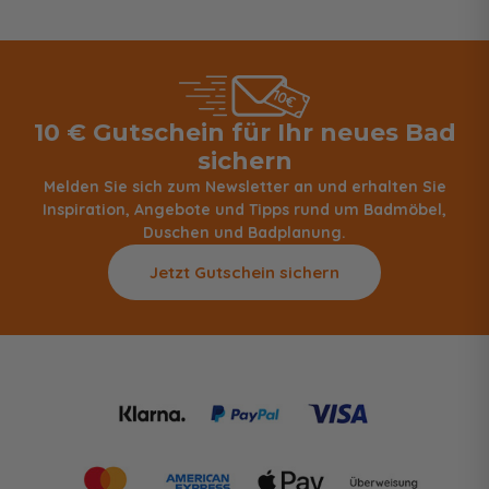
10 € Gutschein für Ihr neues Bad
sichern
Melden Sie sich zum Newsletter an und erhalten Sie
Inspiration, Angebote und Tipps rund um Badmöbel,
Duschen und Badplanung.
Jetzt Gutschein sichern