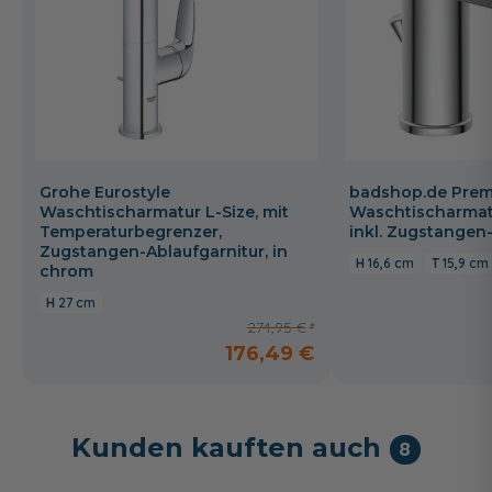
Grohe Eurostyle
badshop.de Prem
Waschtischarmatur L-Size, mit
Waschtischarmat
Temperaturbegrenzer,
inkl. Zugstangen
Zugstangen-Ablaufgarnitur, in
16,6 cm
15,9 cm
chrom
27 cm
274,95 €
176,49 €
Kunden kauften auch
8