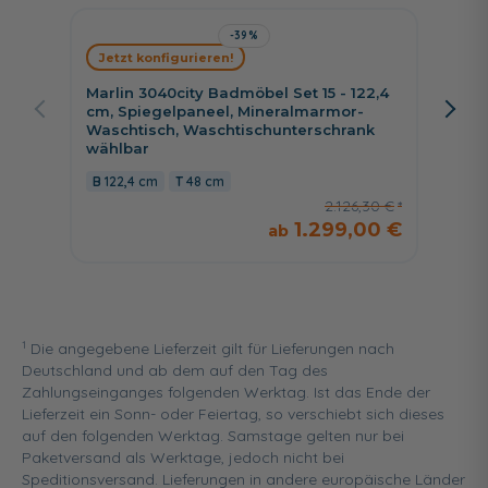
-39%
Jetzt konfigurieren!
Jetzt 
Marlin 3040city Badmöbel Set 15 - 122,4
b coll
cm, Spiegelpaneel, Mineralmarmor-
cm, Sp
Waschtisch, Waschtischunterschrank
Wascht
wählbar
120 
122,4 cm
48 cm
2.126,30 €
1.299,00 €
1
Die angegebene Lieferzeit gilt für Lieferungen nach
Deutschland und ab dem auf den Tag des
Zahlungseinganges folgenden Werktag. Ist das Ende der
Lieferzeit ein Sonn- oder Feiertag, so verschiebt sich dieses
auf den folgenden Werktag. Samstage gelten nur bei
Paketversand als Werktage, jedoch nicht bei
Speditionsversand. Lieferungen in andere europäische Länder