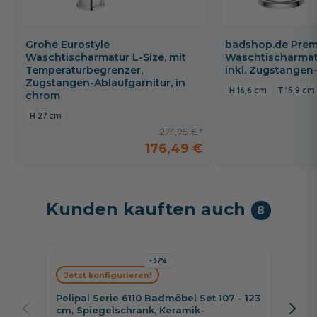
Grohe Eurostyle
badshop.de Prem
Waschtischarmatur L-Size, mit
Waschtischarmat
Temperaturbegrenzer,
inkl. Zugstangen
Zugstangen-Ablaufgarnitur, in
16,6 cm
15,9 cm
chrom
27 cm
274,95 €
176,49 €
Kunden kauften auch
8
-37%
Jetzt konfigurieren!
Jetzt 
Pelipal Serie 6110 Badmöbel Set 107 - 123
Nobili
cm, Spiegelschrank, Keramik-
cm, Sp