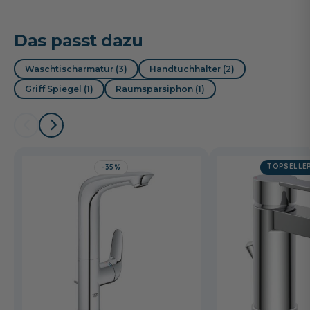
Das passt dazu
Waschtischarmatur (3)
Handtuchhalter (2)
Griff Spiegel (1)
Raumsparsiphon (1)
TOPSELLE
-35%