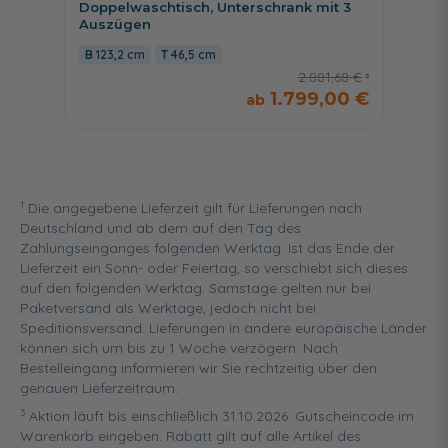
Doppelwaschtisch, Unterschrank mit 3
Unters
Auszügen
Auszu
123,2 cm
46,5 cm
121 c
2.881,68 €
1.799,00 €
1
Die angegebene Lieferzeit gilt für Lieferungen nach
Deutschland und ab dem auf den Tag des
Zahlungseinganges folgenden Werktag. Ist das Ende der
Lieferzeit ein Sonn- oder Feiertag, so verschiebt sich dieses
auf den folgenden Werktag. Samstage gelten nur bei
Paketversand als Werktage, jedoch nicht bei
Speditionsversand. Lieferungen in andere europäische Länder
können sich um bis zu 1 Woche verzögern. Nach
Bestelleingang informieren wir Sie rechtzeitig über den
genauen Lieferzeitraum.
3
Aktion läuft bis einschließlich 31.10.2026. Gutscheincode im
Warenkorb eingeben. Rabatt gilt auf alle Artikel des