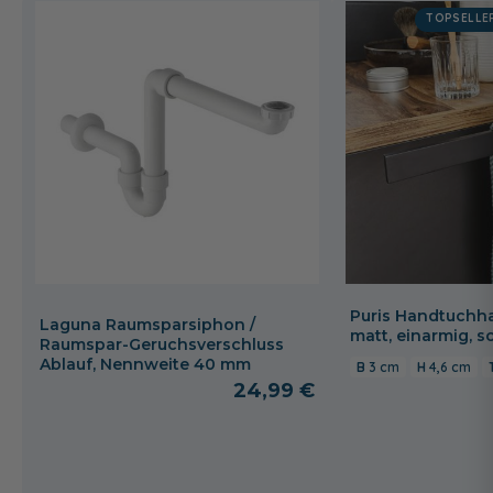
Stahl Dunkel matt
Cuneo Eiche Grau
Orient Rot
TOPSELLE
Weiß hochglanz
18,00 €
Puris Handtuchha
Laguna Raumsparsiphon /
matt, einarmig, 
Raumspar-Geruchsverschluss
Ablauf, Nennweite 40 mm
3 cm
4,6 cm
24,99 €