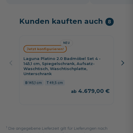
Kunden kauften auch
8
NEU
Jetzt konfigurieren!
Jetzt 
Laguna Platino 2.0 Badmöbel Set 4 -
Laguna
145,1 cm, Spiegelschrank, Aufsatz-
130,8 
Waschtisch, Waschtischplatte,
Lomo, 
Unterschrank
130,8
145,1 cm
49,5 cm
4.679,00 €
1
Die angegebene Lieferzeit gilt für Lieferungen nach