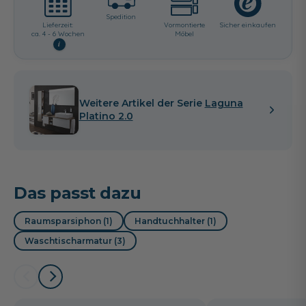
Spedition
Lieferzeit:
Vormontierte
Sicher einkaufen
ca. 4 - 6 Wochen
Möbel
i
Eiche Schwarz
Cuneo Eiche Braun
Cuneo Eiche
Natural
Weitere Artikel der Serie
Laguna
Platino 2.0
Charleston Eiche
Betongrün
Alby Blue
Das passt dazu
Dunkel
Raumsparsiphon (1)
Handtuchhalter (1)
Waschtischarmatur (3)