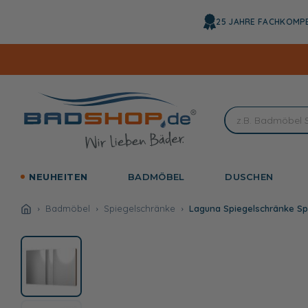
Direkt
zum
25 JAHRE FACHKOMP
Inhalt
NEUHEITEN
BADMÖBEL
DUSCHEN
Badmöbel
Spiegelschränke
Laguna Spiegelschränke Sp