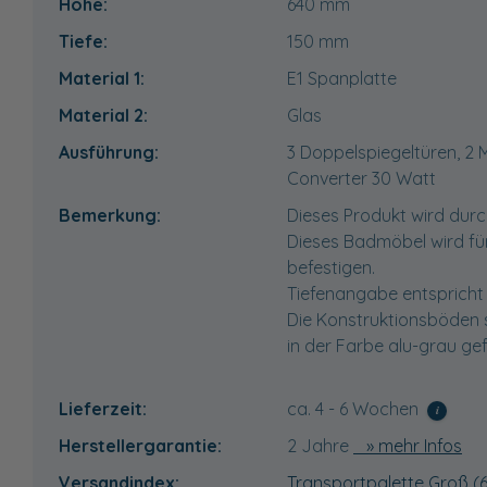
Höhe:
640
mm
Tiefe:
150
mm
Material 1:
E1 Spanplatte
Material 2:
Glas
Ausführung:
3 Doppelspiegeltüren, 2 
Converter 30 Watt
Bemerkung:
Dieses Produkt wird durc
Dieses Badmöbel wird fü
befestigen.
Tiefenangabe entspricht 
Die Konstruktionsböden 
in der Farbe alu-grau gef
Lieferzeit:
ca. 4 - 6 Wochen
i
Herstellergarantie:
2 Jahre
» mehr Infos
Versandindex:
Transportpalette Groß (