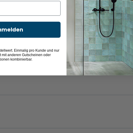
Quarzgrau matt
Titangrau matt
Eiche Sand
Charleston Eich
nmelden
tellwert. Einmalig pro Kunde und nur
t mit anderen Gutscheinen oder
Betonoptik
Cuneo Eiche
Eiche Schwarz
Cuneo Eiche
tionen kombinierbar.
Dunkel
Braun
ohne USB-
USB-Steckdose
Steckdose
56,49 €
Cuneo Eiche
Orient Rot
Weiß Hochglanz
Grau
32,00 €