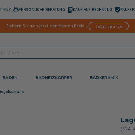
ETENZ
PERSÖNLICHE BERATUNG
KAUF AUF RECHNUNG
KÄUFER
Sichern Sie sich jetzt den besten Preis –
Jetzt sparen
BADEN
BADHEIZKÖRPER
BADKERAMIK
iegelschrank
Lag
(S2A-