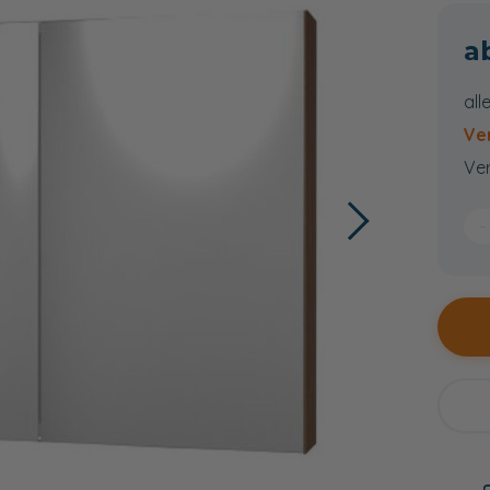
all
Ve
Ver
−