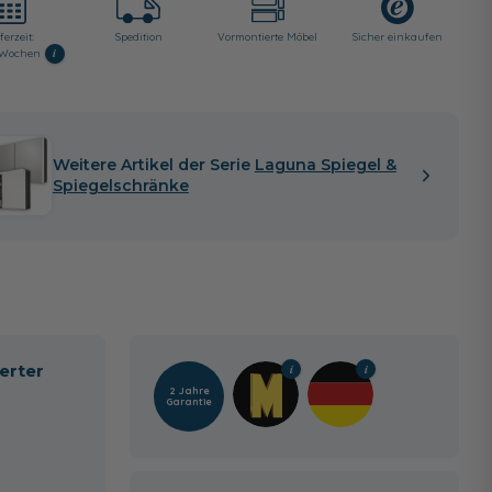
ferzeit:
Spedition
Vormontierte Möbel
Sicher einkaufen
i
6 Wochen
Weitere Artikel der Serie
Laguna Spiegel &
Spiegelschränke
erter
2 Jahre
Garantie