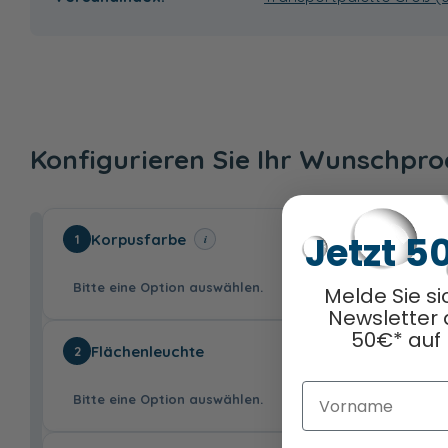
Konfigurieren Sie Ihr Wunschpr
Jetzt 5
Korpusfarbe
i
1
Bitte eine Option auswählen.
Melde Sie si
Newsletter 
50€* auf 
Flächenleuchte
2
Vorname
Bitte eine Option auswählen.