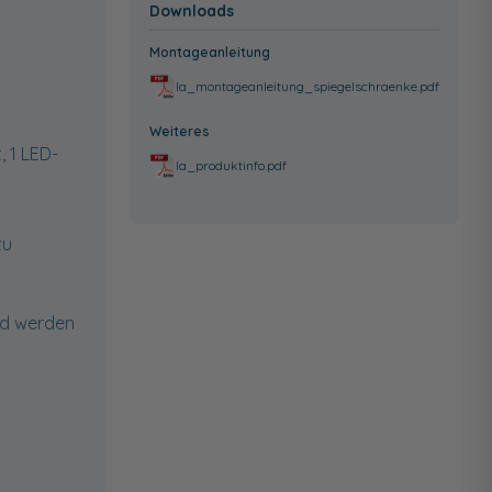
Downloads
Montageanleitung
la_montageanleitung_spiegelschraenke.pdf
Weiteres
, 1 LED-
la_produktinfo.pdf
zu
nd werden