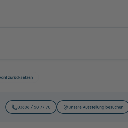
ahl zurücksetzen
Orient Rot
Betonoptik
Steingrau matt
Stahl Dunkel
matt
03606 / 50 77 70
Unsere Ausstellung besuchen