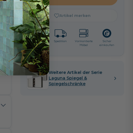
e
Artikel merken
Lieferzeit:
Spedition
Vormontierte
Sicher
ca. 4 - 6
Möbel
einkaufen
i
Wochen
Weitere Artikel der Serie
Laguna Spiegel &
Spiegelschränke