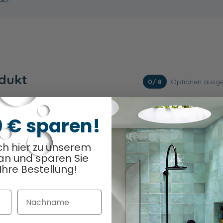
odukt
Optionen ausge
0
/ 8
0 € sparen!
ch hier zu unserem
an und sparen Sie
Ihre Bestellung!
Nachname