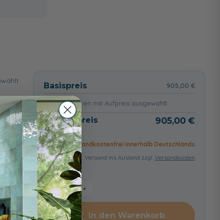
wählt
Basispreis
905,00 €
keine Optionen mit Aufpreis ausgewählt
Gesamtpreis
905,00 €
Versandkostenfrei innerhalb Deutschlands
Versand ins Ausland zzgl.
Versandkosten
−
+
In den Warenkorb