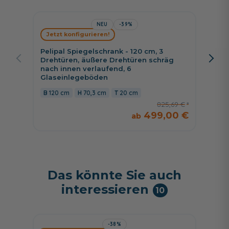
NEU
-39%
Jetzt konfigurieren!
Jetzt 
Pelipal Spiegelschrank - 120 cm, 3
Marlin
Drehtüren, äußere Drehtüren schräg
3 Spie
nach innen verlaufend, 6
Glase
Glaseinlegeböden
120 
120 cm
70,3 cm
20 cm
825,69 €
499,00 €
Das könnte Sie auch
interessieren
10
-38%