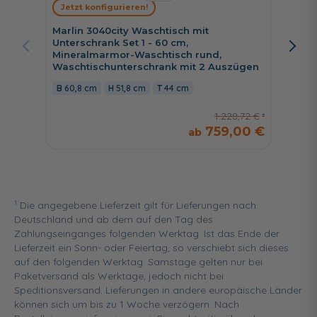
Jetzt konfigurieren!
Jetzt 
Marlin 3040city Waschtisch mit
Marlin 
Unterschrank Set 1 - 60 cm,
Drehtü
Mineralmarmor-Waschtisch rund,
30 cm
Waschtischunterschrank mit 2 Auszügen
60,8 cm
51,8 cm
44 cm
1.228,72 €
759,00 €
1
Die angegebene Lieferzeit gilt für Lieferungen nach
Deutschland und ab dem auf den Tag des
Zahlungseinganges folgenden Werktag. Ist das Ende der
Lieferzeit ein Sonn- oder Feiertag, so verschiebt sich dieses
auf den folgenden Werktag. Samstage gelten nur bei
Paketversand als Werktage, jedoch nicht bei
Speditionsversand. Lieferungen in andere europäische Länder
können sich um bis zu 1 Woche verzögern. Nach