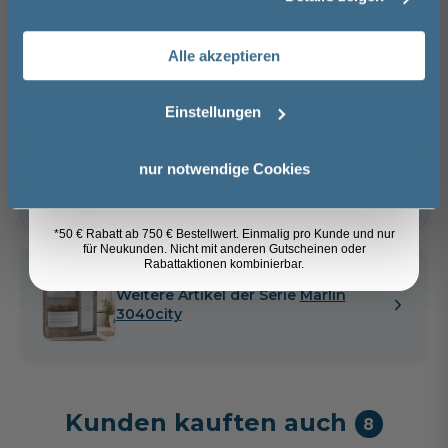
Nachname
In den Warenkorb
Alle akzeptieren
Email
Artikel merken
Einstellungen
Anmelden
nur notwendige Cookies
Spedition
Lieferzeit:
Vormontierte
Sicher einkaufen
ca. 6 - 8 Wochen
Möbel
i
*50 € Rabatt ab 750 € Bestellwert. Einmalig pro Kunde und nur
für Neukunden. Nicht mit anderen Gutscheinen oder
Rabattaktionen kombinierbar.
Weitere Artikel der Serie
Marlin
3040city
Kunden kauften auch
8