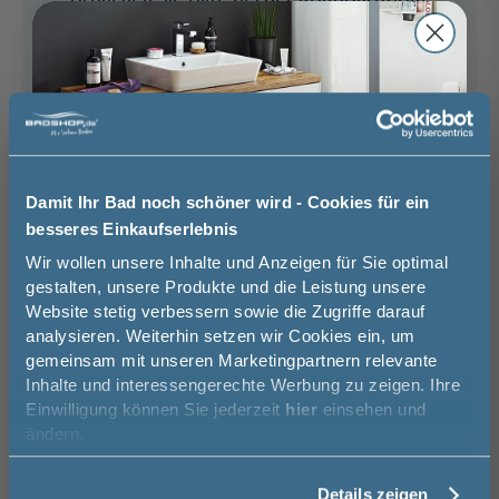
Kelvin
Kelvin
Wir beraten Sie gern.
60,99 €
79,99 €
03606 / 50 77 70
Unsere Ausstellung besuchen
Stahlgrau Metallic
Weiß Glanz
Damit Ihr Bad noch schöner wird - Cookies für ein
Basispreis
505,00 €
besseres Einkaufserlebnis
Jetzt 50 € sparen!
Wir wollen unsere Inhalte und Anzeigen für Sie optimal
keine Optionen mit Aufpreis ausgewählt
gestalten, unsere Produkte und die Leistung unsere
Gesamtpreis
505,00 €
Website stetig verbessern sowie die Zugriffe darauf
Melde Sie sich hier zu unserem
analysieren. Weiterhin setzen wir Cookies ein, um
Newsletter an und sparen Sie
gemeinsam mit unseren Marketingpartnern relevante
Versandkostenfrei innerhalb Deutschlands
50€* auf Ihre Bestellung!
Inhalte und interessengerechte Werbung zu zeigen. Ihre
Versand ins Ausland zzgl.
Versandkosten
Einwilligung können Sie jederzeit
hier
einsehen und
Vorname
ändern.
−
+
Details zeigen