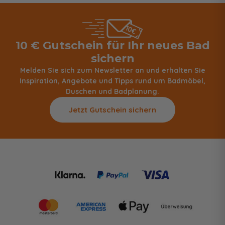
10 € Gutschein für Ihr neues Bad
sichern
Melden Sie sich zum Newsletter an und erhalten Sie
Inspiration, Angebote und Tipps rund um Badmöbel,
Duschen und Badplanung.
Jetzt Gutschein sichern