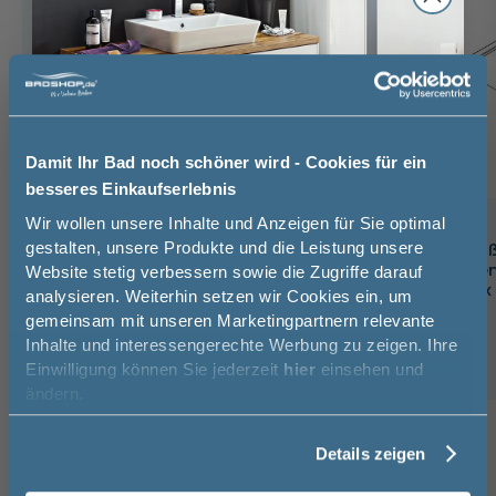
Damit Ihr Bad noch schöner wird - Cookies für ein
besseres Einkaufserlebnis
Jetzt 50 € sparen!
Wir wollen unsere Inhalte und Anzeigen für Sie optimal
Mauersberger Localis
Mauersberger
gestalten, unsere Produkte und die Leistung unsere
Unterbauelement /
Duschwannenfüße
Styroporträger für Duschwanne
für Duschwannen
Website stetig verbessern sowie die Zugriffe darauf
Melde Sie sich hier zu unserem
Localis 90/90 - flach, Trägerhöhe
x 70 cm bis 100 x
analysieren. Weiterhin setzen wir Cookies ein, um
Newsletter an und sparen Sie
17 cm
gemeinsam mit unseren Marketingpartnern relevante
50€* auf Ihre Bestellung!
90 cm
17 cm
90 cm
Inhalte und interessengerechte Werbung zu zeigen. Ihre
155,00 €
Einwilligung können Sie jederzeit
hier
einsehen und
Vorname
ändern.
Details zeigen
Kunden kauften auch
Nachname
8