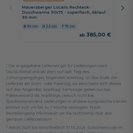
Duschwa
Mauersberger Localis Rechteck-
90 cm
Duschwanne 90x75 - superflach, Ablauf
90 mm
90 cm
2,5 cm
75 cm
385,00 €
1
Die angegebene Lieferzeit gilt für Lieferungen nach
Deutschland und ab dem auf den Tag des
Zahlungseinganges folgenden Werktag. Ist das Ende der
Lieferzeit ein Sonn- oder Feiertag, so verschiebt sich dieses
auf den folgenden Werktag. Samstage gelten nur bei
Paketversand als Werktage, jedoch nicht bei
Speditionsversand. Lieferungen in andere europäische Länder
können sich um bis zu 1 Woche verzögern. Nach
Bestelleingang informieren wir Sie rechtzeitig über den
genauen Lieferzeitraum.
3
Aktion läuft bis einschließlich 31.10.2026. Gutscheincode im