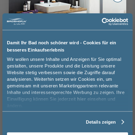
8
Nordholm Splashboard Signature
Nordho
Muster Wandverkleidung London Fog
Muster
10 cm
30 cm
10 c
Damit Ihr Bad noch schöner wird - Cookies für ein
10,00 €
besseres Einkaufserlebnis
Jetzt 50 € sparen!
Wir wollen unsere Inhalte und Anzeigen für Sie optimal
gestalten, unsere Produkte und die Leistung unsere
Website stetig verbessern sowie die Zugriffe darauf
Melde Sie sich hier zu unserem
analysieren. Weiterhin setzen wir Cookies ein, um
Newsletter an und sparen Sie
gemeinsam mit unseren Marketingpartnern relevante
50€* auf Ihre Bestellung!
Das könnte Sie auch
Inhalte und interessengerechte Werbung zu zeigen. Ihre
interessieren
16
Einwilligung können Sie jederzeit
hier
einsehen und
Vorname
ändern.
-19%
Details zeigen
Nordho
Nachname
Jetzt konfigurieren!
Wandve
Nordholm Splashboard Signature