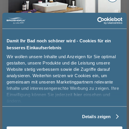
8
Nordholm Splashboard Signature
Nordho
Muster Wandverkleidung Marble Beige
Muster
10 cm
30 cm
10 c
Damit Ihr Bad noch schöner wird - Cookies für ein
10,00 €
besseres Einkaufserlebnis
Jetzt 50 € sparen!
Wir wollen unsere Inhalte und Anzeigen für Sie optimal
gestalten, unsere Produkte und die Leistung unsere
Website stetig verbessern sowie die Zugriffe darauf
Melde Sie sich hier zu unserem
analysieren. Weiterhin setzen wir Cookies ein, um
Newsletter an und sparen Sie
gemeinsam mit unseren Marketingpartnern relevante
50€* auf Ihre Bestellung!
Das könnte Sie auch
Inhalte und interessengerechte Werbung zu zeigen. Ihre
interessieren
16
Einwilligung können Sie jederzeit
hier
einsehen und
Vorname
ändern.
Details zeigen
Nordholm Splashboard Signature Muster
Nachname
Jetzt 
Wandverkleidung Pebble
Nordho