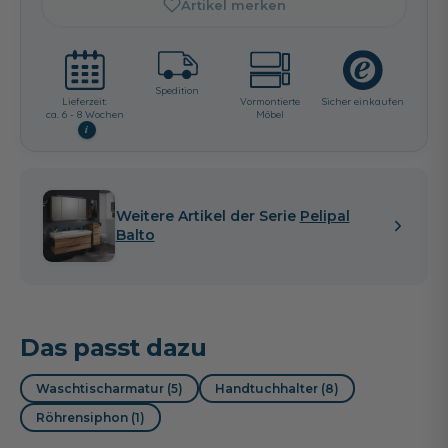
Artikel merken
Spedition
Lieferzeit:
Vormontierte
Sicher einkaufen
ca. 6 - 8 Wochen
Möbel
i
Weitere Artikel der Serie
Pelipal
Balto
Das passt dazu
Waschtischarmatur (5)
Handtuchhalter (8)
Röhrensiphon (1)