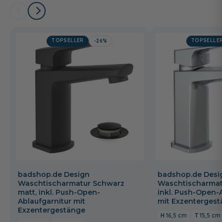
TOPSELLER
TOPSELLE
-26%
badshop.de Design
badshop.de Desi
Waschtischarmatur Schwarz
Waschtischarmat
matt, inkl. Push-Open-
inkl. Push-Open-
Ablaufgarnitur mit
mit Exzenterges
Exzentergestänge
16,5 cm
15,5 cm