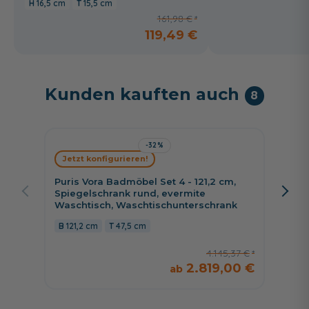
16,5 cm
15,5 cm
161,98 €
119,49 €
Kunden kauften auch
8
-32%
Jetzt konfigurieren!
Jetzt 
Puris Vora Badmöbel Set 4 - 121,2 cm,
Puris 
Spiegelschrank rund, evermite
cm, Fl
Waschtisch, Waschtischunterschrank
Aufsat
Wascht
121,2 cm
47,5 cm
142,8
4.145,37 €
2.819,00 €