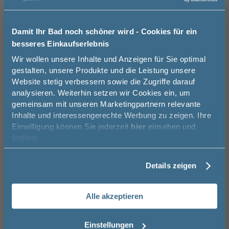
Chrom
Schwarz
Schwarz
Griffvariante
11
17,99 €
17,99 €
Damit Ihr Bad noch schöner wird - Cookies für ein
Bitte eine Option auswählen.
besseres Einkaufserlebnis
Jetzt 50 € sparen!
Wir wollen unsere Inhalte und Anzeigen für Sie optimal
ohne
LED - inkl.
LED - inkl.
Indirekte Beleuchtung
12
Bewegungssensor -
Bewegungssensor
gestalten, unsere Produkte und die Leistung unsere
Breite: 89 cm
und Sensorschalter
Website stetig verbessern sowie die Zugriffe darauf
für LEDplus
Melde Sie sich hier zu unserem
171,00 €
Bitte eine Option auswählen.
214,00 €
analysieren. Weiterhin setzen wir Cookies ein, um
Newsletter an und sparen Sie
gemeinsam mit unseren Marketingpartnern relevante
50€* auf Ihre Bestellung!
Inhalte und interessengerechte Werbung zu zeigen. Ihre
Z1 - Chrom Glanz
V2 - Schwarz Matt
55 cm, Schwarz
Matt, Griffleiste (2
Einwilligung können Sie jederzeit
hier
einsehen und
Griffe)
Vorname
Auswahl zurücksetzen
ändern.
16,00 €
Details zeigen
Nachname
LEDmotion - 12V, 7
ohne
Watt, 6500K,
Brauchen Sie Hilfe bei der Konfiguration?
Breite: 67 cm
Alle akzeptieren
Wir beraten Sie gern.
139,00 €
Email
03606 / 50 77 70
Einstellungen