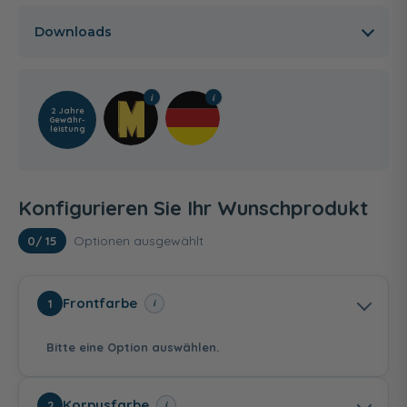
Downloads
2 Jahre
Gewähr­
leistung
Konfigurieren Sie Ihr Wunschprodukt
Optionen ausgewählt
0
/ 15
Frontfarbe
i
1
Bitte eine Option auswählen.
Korpusfarbe
i
2