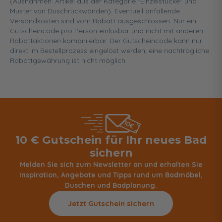
(Ausnahmen: Artikel aus der Kategorie "Einzelstücke" und
Muster von Duschrückwänden). Eventuell anfallende
Versandkosten sind vom Rabatt ausgeschlossen. Nur ein
Gutscheincode pro Person einlösbar und nicht mit anderen
Rabattaktionen kombinierbar. Der Gutscheincode kann nur
direkt im Bestellprozess eingelöst werden, eine nachträgliche
Rabattgewährung ist nicht möglich.
10 € Gutschein für Ihr neues Bad
sichern
Melden Sie sich zum Newsletter an und erhalten Sie
Inspiration, Angebote und Tipps rund um Badmöbel,
Duschen und Badplanung.
Jetzt Gutschein sichern