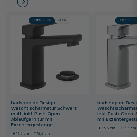
TOPSELLER
TOPSELLE
-26%
badshop.de Design
badshop.de Desi
Waschtischarmatur Schwarz
Waschtischarmat
matt, inkl. Push-Open-
inkl. Push-Open-
Ablaufgarnitur mit
mit Exzenterges
Exzentergestänge
16,5 cm
15,5 cm
16,5 cm
15,5 cm