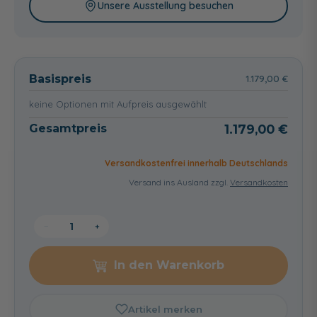
Glanz, Griffleiste (2
Griffleiste (2 Griffe)
Griffleiste (2 Griffe)
Unsere Ausstellung besuchen
Griffe)
16,00 €
16,00 €
16,00 €
Basispreis
1.179,00 €
keine Optionen mit Aufpreis ausgewählt
Gesamtpreis
1.179,00 €
Versandkostenfrei innerhalb Deutschlands
Versand ins Ausland zzgl.
Versandkosten
−
+
In den Warenkorb
Artikel merken