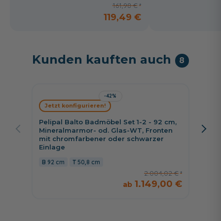
161,98 €
119,49 €
Kunden kauften auch
8
-42%
Jetzt konfigurieren!
Jetzt 
Pelipal Balto Badmöbel Set 1-2 - 92 cm,
Pelipa
Mineralmarmor- od. Glas-WT, Fronten
Minera
mit chromfarbener oder schwarzer
mit ch
Einlage
Einlag
92 cm
50,8 cm
92 c
2.004,02 €
1.149,00 €