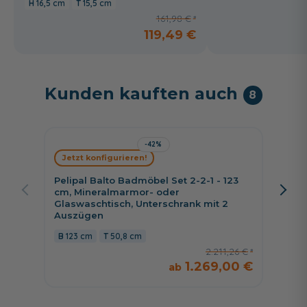
16,5 cm
15,5 cm
161,98 €
119,49 €
Kunden kauften auch
8
-42%
Jetzt konfigurieren!
Jetzt 
Pelipal Balto Badmöbel Set 2-2-1 - 123
Pelipa
cm, Mineralmarmor- oder
cm, Mi
Glaswaschtisch, Unterschrank mit 2
Glaswa
Auszügen
Auszü
123 cm
50,8 cm
123 
2.211,26 €
1.269,00 €