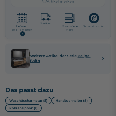
Artikel merken
Spedition
Lieferzeit:
Vormontierte
Sicher einkaufen
ca. 6 - 8 Wochen
Möbel
i
Weitere Artikel der Serie
Pelipal
Balto
Das passt dazu
Waschtischarmatur (5)
Handtuchhalter (8)
Röhrensiphon (1)