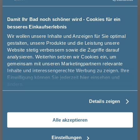
Chrom
Schwarz
Schwarz
Griffvariante
11
17,99 €
17,99 €
Damit Ihr Bad noch schöner wird - Cookies für ein
Bitte eine Option auswählen.
besseres Einkaufserlebnis
Jetzt 50 € sparen!
Wir wollen unsere Inhalte und Anzeigen für Sie optimal
ohne
LED - inkl.
LED - inkl.
Indirekte Beleuchtung
12
Bewegungssensor -
Bewegungssensor
gestalten, unsere Produkte und die Leistung unsere
Breite: 120 cm
und Sensorschalter
Website stetig verbessern sowie die Zugriffe darauf
für LEDplus
Melde Sie sich hier zu unserem
178,00 €
Bitte eine Option auswählen.
222,00 €
analysieren. Weiterhin setzen wir Cookies ein, um
Newsletter an und sparen Sie
gemeinsam mit unseren Marketingpartnern relevante
50€* auf Ihre Bestellung!
Inhalte und interessengerechte Werbung zu zeigen. Ihre
Z1 - Chrom Glanz
V2 - Schwarz Matt
55 cm, Schwarz
Matt, Griffleiste (2
Einwilligung können Sie jederzeit
hier
einsehen und
Griffe)
Vorname
Auswahl zurücksetzen
ändern.
16,00 €
Details zeigen
Nachname
LEDmotion - 12V, 7
ohne
Watt, 6500K,
Brauchen Sie Hilfe bei der Konfiguration?
Breite: 67 cm
Alle akzeptieren
Wir beraten Sie gern.
139,00 €
Email
03606 / 50 77 70
Einstellungen