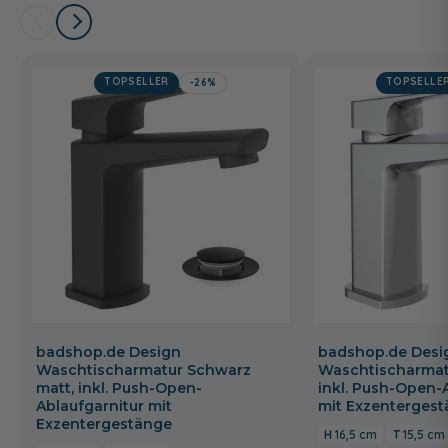
TOPSELLER
TOPSELLE
-26%
badshop.de Design
badshop.de Desi
Waschtischarmatur Schwarz
Waschtischarmat
matt, inkl. Push-Open-
inkl. Push-Open-
Ablaufgarnitur mit
mit Exzenterges
Exzentergestänge
16,5 cm
15,5 cm