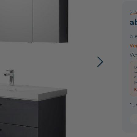
2.
all
Ve
Ver
D
w
a
M
R
* U
−