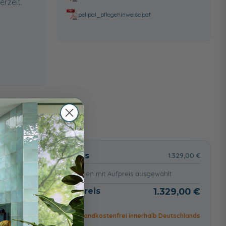
rzeit.
pelipal_pflegehinweise.pdf
wählt
Basispreis
1.329,00 €
keine Optionen mit Aufpreis ausgewählt
Gesamtpreis
1.329,00 €
Versandkostenfrei innerhalb Deutschlands