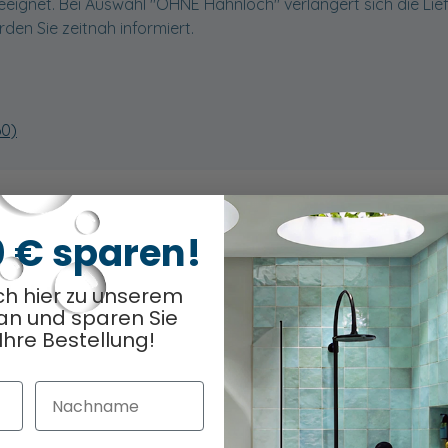
eignet. Bei Auswahl "OHNE Hahnloch" verlängert sich die Liefe
den Sie zeitnah informiert.
60)
0 € sparen!
odukt
ch hier zu unserem
Optionen ausge
0
/ 15
an und sparen Sie
Ihre Bestellung!
Nachname