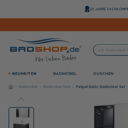
Direkt
zum
25 JAHRE FACHKOMP
Inhalt
NEUHEITEN
BADMÖBEL
DUSCHEN
Badmöbel
Badmöbel Sets
Pelipal Balto Badmöbel Set