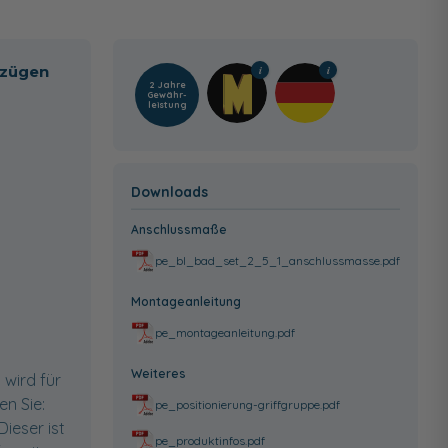
szügen
2 Jahre
Gewähr­
leistung
Downloads
Anschlussmaße
pe_bl_bad_set_2_5_1_anschlussmasse.pdf
Montageanleitung
pe_montageanleitung.pdf
Weiteres
 wird für
en Sie:
pe_positionierung-griffgruppe.pdf
ieser ist
pe_produktinfos.pdf