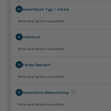
ohne
Breite: 53 cm,
Waschtisch-Typ / -Farbe
10
Höhe: 59,5 cm
30,00 €
Bitte eine Option auswählen.
ohne
LED, 12V, 2,8
Hahnloch
11
Watt, 2900-
6400K, Breite: 65
cm
Bitte eine Option auswählen.
70,99 €
Mineralmarmor,
Glas, Optiwhite,
Farbe Überlauf
12
Weiß,
externer
integrierter
Überlauf
Überlauf
Bitte eine Option auswählen.
mit
ohne
Waschtisch-Beleuchtung
i
13
45,00 €
Bitte eine Option auswählen.