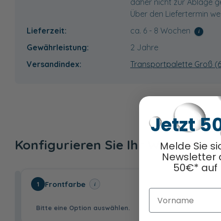
daher nicht zur Ablage ge
Über den Liefertermin wer
Lieferzeit:
ca. 6 - 8 Wochen
i
Gewährleistung:
2 Jahre
Versandindex:
Transportpalette Groß (
Jetzt 5
Konfigurieren Sie Ihr Wunschpr
Melde Sie si
Newsletter 
50€* auf 
Frontfarbe
i
1
Vorname
Bitte eine Option auswählen.