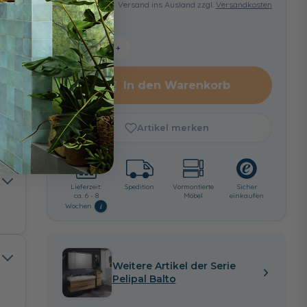
Versand ins Ausland zzgl.
Versandkosten
−
+
In den Warenkorb
Artikel merken
Lieferzeit:
Spedition
Vormontierte
Sicher
ca. 6 - 8
Möbel
einkaufen
i
Wochen
Weitere Artikel der Serie
Pelipal Balto