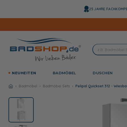
Direkt
zum
25 JAHRE FACHKOMP
Inhalt
NEUHEITEN
BADMÖBEL
DUSCHEN
Badmöbel
Badmöbel Sets
Pelipal Quickset 312 - Wies