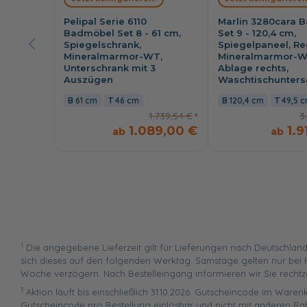
Pelipal Serie 6110
Marlin 3280cara 
Badmöbel Set 8 - 61 cm,
Set 9 - 120,4 cm,
Spiegelschrank,
Spiegelpaneel, Re
Mineralmarmor-WT,
Mineralmarmor-
Unterschrank mit 3
Ablage rechts,
Auszügen
Waschtischunters
61 cm
46 cm
120,4 cm
49,5 
1.739,54 €
3
1.089,00 €
1.9
1
Die angegebene Lieferzeit gilt für Lieferungen nach Deutschland
sich dieses auf den folgenden Werktag. Samstage gelten nur bei P
Woche verzögern. Nach Bestelleingang informieren wir Sie rechtz
3
Aktion läuft bis einschließlich 31.10.2026. Gutscheincode im Warenk
Gutscheincode pro Bestellung einlösbar und nicht mit anderen Ra