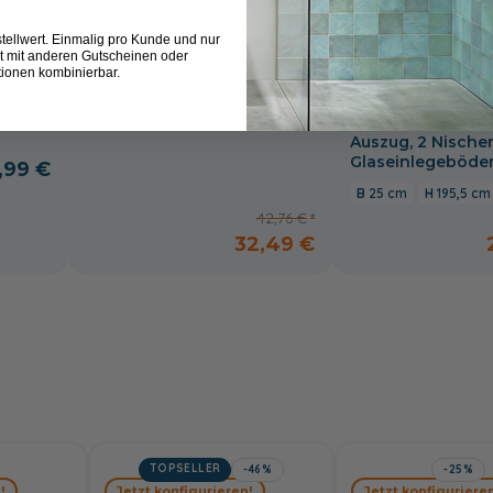
tellwert. Einmalig pro Kunde und nur
Pelipal Handtuchhalter zur
-1
t mit anderen Gutscheinen oder
Korpusmontage, 1-armig
tionen kombinierbar.
Pelipal Quickset 3
6,5 cm
3 cm
32,5 cm
Wiesbaden Hochs
rnitur
25 cm, 2 Drehtüre
Auszug, 2 Nischen
Glaseinlegeböden
,99 €
25 cm
195,5 cm
42,76 €
32,49 €
TOPSELLER
-46%
-25%
!
Jetzt konfigurieren!
Jetzt konfigurieren