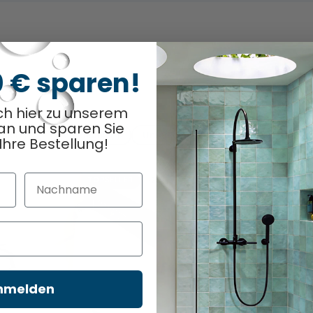
0 € sparen!
ch hier zu unserem
an und sparen Sie
nk (2)
Oberschrank (1)
Unterschrank (1)
Highboard (1)
Ihre Bestellung!
Nachname
TOPSELLER
-24%
nmelden