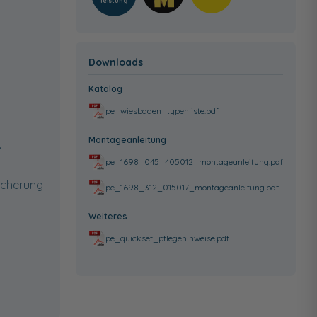
leistung
Downloads
Katalog
pe_wiesbaden_typenliste.pdf
Montageanleitung
,
pe_1698_045_405012_montageanleitung.pdf
icherung
pe_1698_312_015017_montageanleitung.pdf
Weiteres
pe_quickset_pflegehinweise.pdf