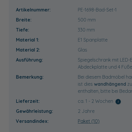
Artikelnummer:
PE-1698-Bad-Set-1
Breite:
500
mm
Tiefe:
330
mm
Material 1:
E1 Spanplatte
Material 2:
Glas
Ausführung:
Spiegelschrank mit LED-B
Abdeckplatte und 4 Füß
Bemerkung:
Bei diesem Badmöbel han
ist dies
wandhängend
zu
enthalten, bitte bei Beda
Lieferzeit:
ca. 1 - 2 Wochen
i
Gewährleistung:
2 Jahre
Versandindex:
Paket (10)