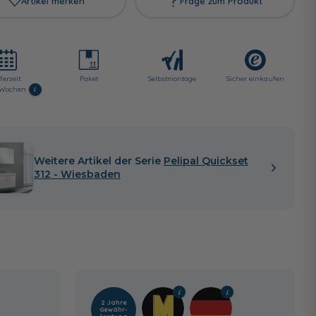
Artikel merken
Frage zum Produkt
ferzeit:
Paket
Selbst­montage
Sicher einkaufen
i
2 Wochen
Weitere Artikel der Serie
Pelipal Quickset
312 - Wiesbaden
2 Jahre
Gewähr­