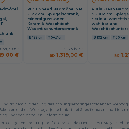
Badmöbel
Puris Speed Badmöbel Set
Puris Fresh Badm
- 122 cm, Spiegelschrank,
9 - 102 cm, Spieg
gal,
Mineralguss-oder
Serie A, Waschtis
WT
Keramik-Waschtisch,
wählbar und
Waschtischunterschrank
Waschtischunters
chrank
122 cm
54,7 cm
102 cm
50 cm
cm
.054,30 €
2.473,19 €
19,00 €
1.319,00 €
1.
 und ab dem auf den Tag des Zahlungseinganges folgenden Werktag. Ist
aketversand als Werktage, jedoch nicht bei Speditionsversand. Liefer
eitig über den genauen Lieferzeitraum.
orb eingeben. Rabatt gilt auf alle Artikel des Herstellers HSK (Ausnahme
battaktionen kombinierbar. Der Gutscheincode kann nur direkt im Best