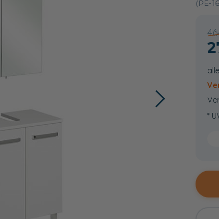
(PE-1
46
2
all
Ve
Ver
* U
−