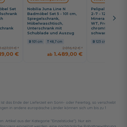
öbel Set
Nobilia Juna Line N
Pelipal Balto Bad
elschrank
Badmöbel Set 5 - 101 cm,
2-7 - 123 cm,
ch
Spiegelschrank,
Mineralmarmor- o
Möbelwaschtisch,
WT, Fronten mit
chrank
Unterschrank mit
chromfarbener o
Schublade und Auszug
schwarzer Einlag
101 cm
48,7 cm
123 cm
50,8 c
1.627,01 €
2.816,42 €
219,00 €
1.489,00 €
1.2
 das Ende der Lieferzeit ein Sonn- oder Feiertag, so verschiebt
ungen in andere europäische Länder können sich um bis zu 1
n: Artikel aus der Kategorie "Einzelstücke"). Nur ein
ellprozess eingelöst werden, eine nachträgliche Rabattgewährung