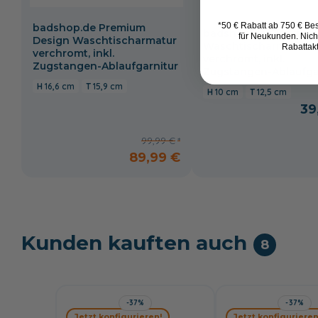
*50 € Rabatt ab 750 € Bes
badshop.de Premium
badshop.de Classic
für Neukunden. Nich
Design Waschtischarmatur
Waschtischarmatur
Rabattak
verchromt, inkl.
verchromt, inkl.
Zugstangen-Ablaufgarnitur
Zugstangen-Ablaufga
16,6 cm
15,9 cm
10 cm
12,5 cm
39
99,99 €
89,99 €
Kunden kauften auch
8
-37%
-37%
Jetzt konfigurieren!
Jetzt konfigurieren