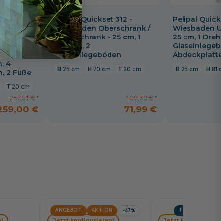
Pelipal Quickset 312 -
Pelipal Quick
Wiesbaden Oberschrank /
Wiesbaden U
12 -
Wandschrank - 25 cm, 1
25 cm, 1 Dreht
chrank -
Drehtür, 2
Glaseinlege
n, 1
Glaseinlegeböden
Abdeckplatte
, 4
25 cm
70 cm
20 cm
25 cm
81
, 2 Füße
20 cm
257,81 €
109,38 €
259,00 €
71,99 €
ANGEBOT
AKTION
TOPSELLER
-47%
!
Jetzt konfigurieren!
Jetzt konfiguriere