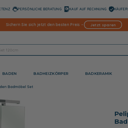
ETENZ
PERSÖNLICHE BERATUNG
KAUF AUF RECHNUNG
KÄUFER
Sichern Sie sich jetzt den besten Preis –
Jetzt sparen
BADEN
BADHEIZKÖRPER
BADKERAMIK
baden Badmöbel Set
Pel
Bad