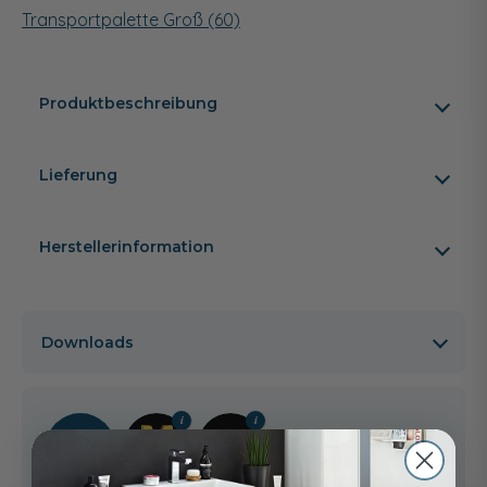
Transportpalette Groß (60)
Produktbeschreibung
Lieferung
Herstellerinformation
Downloads
2 Jahre
Gewähr­
leistung