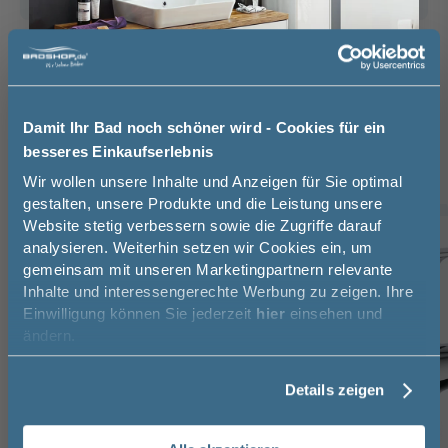
Das passt dazu
Waschtischarmatur (2)
Handtuchhalter (2)
Oberschrank (1)
Unterschrank (1)
Gestellfuß (1)
Damit Ihr Bad noch schöner wird - Cookies für ein
besseres Einkaufserlebnis
Jetzt 50 € sparen!
Wir wollen unsere Inhalte und Anzeigen für Sie optimal
gestalten, unsere Produkte und die Leistung unsere
Website stetig verbessern sowie die Zugriffe darauf
Melde Sie sich hier zu unserem
TOPSELLER
-10%
analysieren. Weiterhin setzen wir Cookies ein, um
Newsletter an und sparen Sie
gemeinsam mit unseren Marketingpartnern relevante
50€* auf Ihre Bestellung!
Inhalte und interessengerechte Werbung zu zeigen. Ihre
Einwilligung können Sie jederzeit
hier
einsehen und
Vorname
ändern.
Details zeigen
Nachname