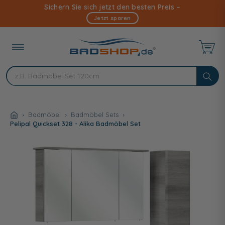
Direkt
Sichern Sie sich jetzt den besten Preis –
zum
Jetzt sparen
Inhalt
Badmöbel
Badmöbel Sets
Pelipal Quickset 328 - Alika Badmöbel Set