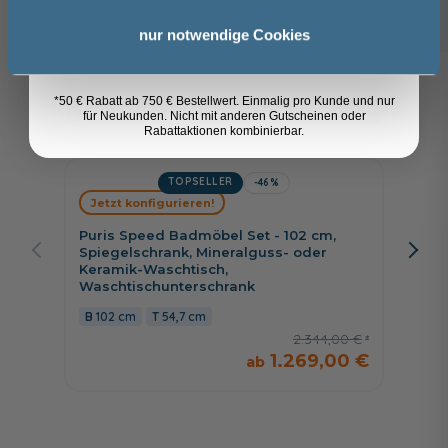
42,76 €
32,49 €
Anmelden
nur notwendige Cookies
*50 € Rabatt ab 750 € Bestellwert. Einmalig pro Kunde und nur
Kunden kauften auch
8
für Neukunden. Nicht mit anderen Gutscheinen oder
Rabattaktionen kombinierbar.
TOPSELLER
-46%
Jetzt konfigurieren!
Jetzt 
Puris Speed Badmöbel Set - 102 cm,
Puris 
Spiegelschrank, Mineralguss- oder
Spiege
Keramik-Waschtisch,
Aufsat
Waschtischunterschrank
Wascht
102 cm
54,7 cm
120,8
2.344,00 €
1.269,00 €