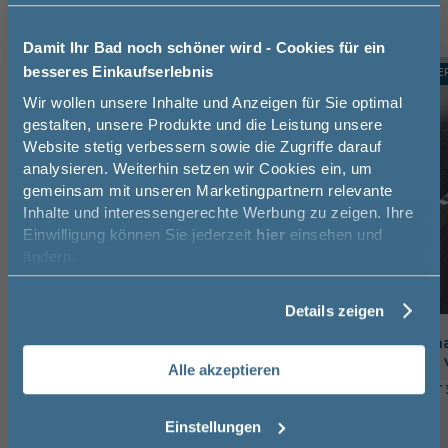
Damit Ihr Bad noch schöner wird - Cookies für ein
besseres Einkaufserlebnis
TOPSELLER
TOPSELLE
-24%
Jetzt 50 € sparen!
Wir wollen unsere Inhalte und Anzeigen für Sie optimal
gestalten, unsere Produkte und die Leistung unsere
Website stetig verbessern sowie die Zugriffe darauf
Melde Sie sich hier zu unserem
analysieren. Weiterhin setzen wir Cookies ein, um
Newsletter an und sparen Sie
gemeinsam mit unseren Marketingpartnern relevante
50€* auf Ihre Bestellung!
Inhalte und interessengerechte Werbung zu zeigen. Ihre
Einwilligung können Sie jederzeit
hier
einsehen und
Vorname
ändern.
Details zeigen
Nachname
Pelipal Handtuchhalter zur
Puris Handtuchha
Korpusmontage, 1-armig
zweiarmig, nach 
Alle akzeptieren
Email
6,5 cm
3 cm
32,5 cm
11 cm
3 cm
Einstellungen