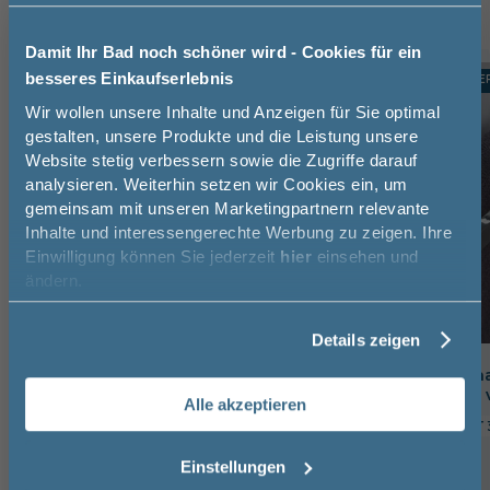
Damit Ihr Bad noch schöner wird - Cookies für ein
besseres Einkaufserlebnis
TOPSELLER
TOPSELLE
-24%
Jetzt 50 € sparen!
Wir wollen unsere Inhalte und Anzeigen für Sie optimal
gestalten, unsere Produkte und die Leistung unsere
Website stetig verbessern sowie die Zugriffe darauf
Melde Sie sich hier zu unserem
analysieren. Weiterhin setzen wir Cookies ein, um
Newsletter an und sparen Sie
gemeinsam mit unseren Marketingpartnern relevante
50€* auf Ihre Bestellung!
Inhalte und interessengerechte Werbung zu zeigen. Ihre
Einwilligung können Sie jederzeit
hier
einsehen und
Vorname
ändern.
Details zeigen
Nachname
Pelipal Handtuchhalter zur
Puris Handtuchha
Korpusmontage, 1-armig
zweiarmig, nach 
Alle akzeptieren
Email
6,5 cm
3 cm
32,5 cm
11 cm
3 cm
Einstellungen