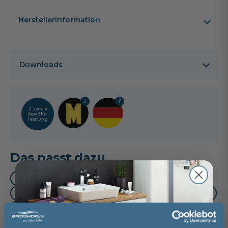
Herstellerinformation
Downloads
2 Jahre
Gewähr­
leistung
Das passt dazu
Handtuchhalter (3)
Waschtischarmatur (2)
Oberschrank (1)
Unterschrank (1)
Mittelschrank (1)
Hochschrank (1)
Gestellfuß (1)