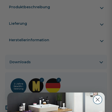
Produktbeschreibung
Lieferung
Herstellerinformation
Downloads
2 Jahre
Gewähr­
leistung
Das passt dazu