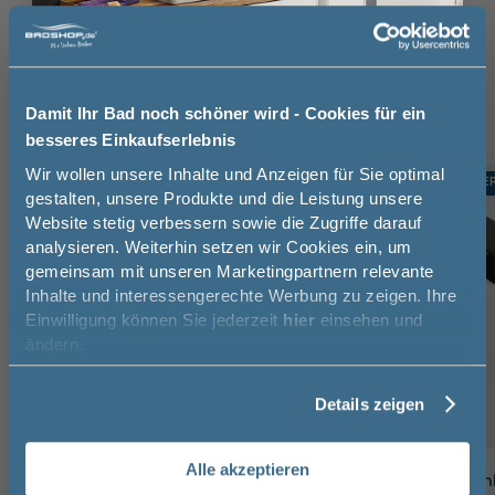
Röhrensiphon (1)
Handtuchhalter (3)
Waschtischarmatur (3)
Damit Ihr Bad noch schöner wird - Cookies für ein
besseres Einkaufserlebnis
Jetzt 50 € sparen!
Wir wollen unsere Inhalte und Anzeigen für Sie optimal
TOPSELLER
TOPSELLE
-25%
gestalten, unsere Produkte und die Leistung unsere
Website stetig verbessern sowie die Zugriffe darauf
Melde Sie sich hier zu unserem
analysieren. Weiterhin setzen wir Cookies ein, um
Newsletter an und sparen Sie
gemeinsam mit unseren Marketingpartnern relevante
50€* auf Ihre Bestellung!
Inhalte und interessengerechte Werbung zu zeigen. Ihre
Einwilligung können Sie jederzeit
hier
einsehen und
Vorname
ändern.
Details zeigen
Nachname
Alle akzeptieren
Trinity Röhrensiphon /
Pelipal Handtuchh