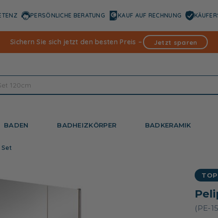
ETENZ
PERSÖNLICHE BERATUNG
KAUF AUF RECHNUNG
KÄUFER
Sichern Sie sich jetzt den besten Preis –
Jetzt sparen
BADEN
BADHEIZKÖRPER
BADKERAMIK
 Set
TOP
Pel
(PE-1