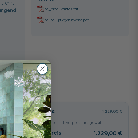
ntfernt
pe_produktinfos.pdf
ängend
pelipal_pflegehinweise.pdf
wählt
Basispreis
1.229,00 €
keine Optionen mit Aufpreis ausgewählt
Gesamtpreis
1.229,00 €