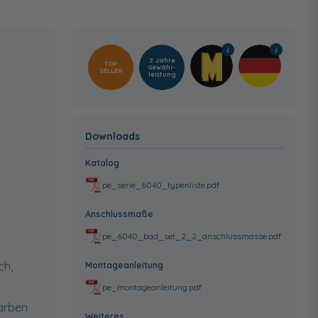
2 Jahre
TOP
Gewähr­
SELLER
leistung
Downloads
Katalog
pe_serie_6040_typenliste.pdf
Anschlussmaße
pe_6040_bad_set_2_2_anschlussmasse.pdf
ch,
Montageanleitung
pe_montageanleitung.pdf
farben
Weiteres