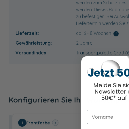
werden zum Schutz des La
werden. Dieses Badmöbel
zu befestigen. Bei Auswah
Liefertermin werden Sie z
Lieferzeit:
ca. 6 - 8 Wochen
i
Gewährleistung:
2 Jahre
Versandindex:
Transportpalette Groß (
Jetzt 5
Melde Sie si
Newsletter 
50€* auf 
Konfigurieren Sie Ihr Wunschpr
Vorname
Frontfarbe
i
1