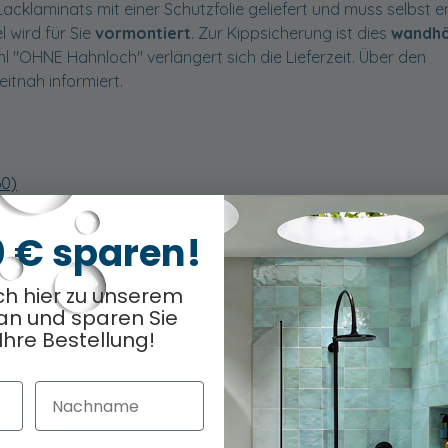
cklaminats mit einer Schutzfolie geliefert und muss selbst e
 wird für Sie
vormontiert
. Zur Kippsicherung ist dies
wandh
l "OHNE Hahnloch" verlängert sich die Lieferzeit. Über den
eitnah informiert.
60)
0 € sparen!
ch hier zu unserem
an und sparen Sie
Ihre Bestellung!
odukt
Optionen ausge
0
/ 14
Nachname