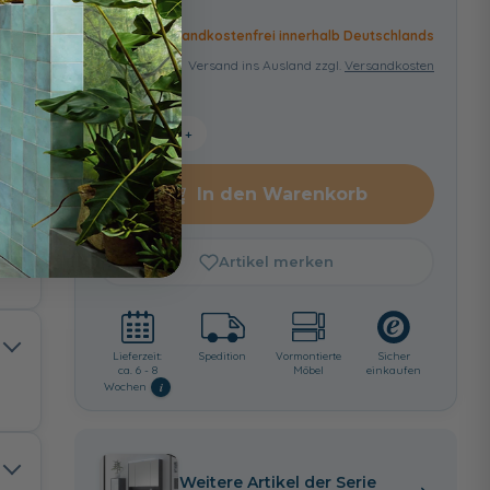
Versandkostenfrei innerhalb Deutschlands
Versand ins Ausland zzgl.
Versandkosten
−
+
In den Warenkorb
Artikel merken
t
Lieferzeit:
Spedition
Vormontierte
Sicher
ca. 6 - 8
Möbel
einkaufen
i
Wochen
t
Weitere Artikel der Serie