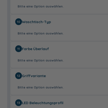
von LEDplus
47,99 €
Halifax Eiche
Bitte eine Option auswählen.
Dunkel quer
Nachbildung mit
Synchronpore
Chrom
Schwarz, 3er
Waschtisch-Typ
10
Pack
35,99 €
Bitte eine Option auswählen.
mit
ohne
Farbe Überlauf
11
45,00 €
Bitte eine Option auswählen.
Mineralmarmor-
Keramikwaschtisch
Griffvariante
12
Waschtisch - 101
- 101 cm
cm
70,00 €
Bitte eine Option auswählen.
Mineralmamor-
Mineralmamor-
Keramikwaschtisch,
Ke
LED Beleuchtungsprofil
13
Waschtisch,
Waschtisch,
Chrom