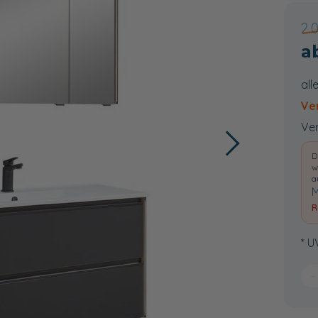
2.
all
Ve
Ver
D
w
a
M
R
* U
−