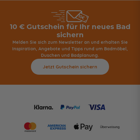
10 € Gutschein für Ihr neues Bad
sichern
Melden Sie sich zum Newsletter an und erhalten Sie
Inspiration, Angebote und Tipps rund um Badmöbel,
Duschen und Badplanung.
Jetzt Gutschein sichern