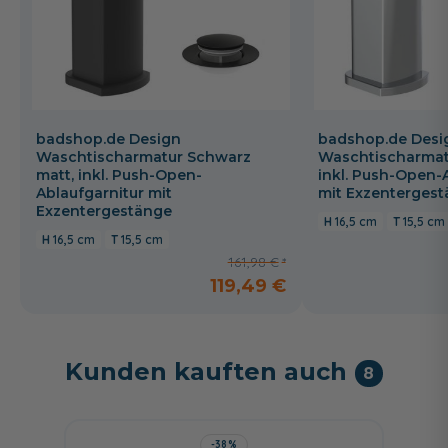
badshop.de Design
badshop.de Desi
Waschtischarmatur Schwarz
Waschtischarmat
matt, inkl. Push-Open-
inkl. Push-Open-
Ablaufgarnitur mit
mit Exzenterges
Exzentergestänge
16,5 cm
15,5 cm
16,5 cm
15,5 cm
161,98 €
119,49 €
Kunden kauften auch
8
-38%