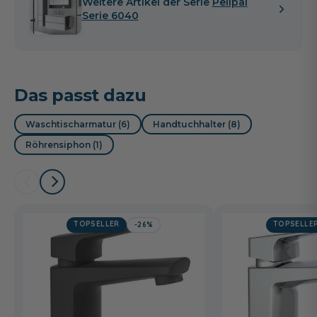
Weitere Artikel der Serie
Pelipal
Serie 6040
Das passt dazu
Waschtischarmatur (6)
Handtuchhalter (8)
Röhrensiphon (1)
TOPSELLER
TOPSELLE
-26%