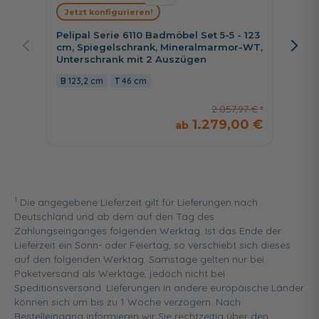
Jetzt konfigurieren!
Jetzt 
Pelipal Serie 6110 Badmöbel Set 5-5 - 123
Pelipa
cm, Spiegelschrank, Mineralmarmor-WT,
123 cm
Unterschrank mit 2 Auszügen
Spiege
Auszü
123,2 cm
46 cm
123,2
2.057,97 €
1.279,00 €
1
Die angegebene Lieferzeit gilt für Lieferungen nach
Deutschland und ab dem auf den Tag des
Zahlungseinganges folgenden Werktag. Ist das Ende der
Lieferzeit ein Sonn- oder Feiertag, so verschiebt sich dieses
auf den folgenden Werktag. Samstage gelten nur bei
Paketversand als Werktage, jedoch nicht bei
Speditionsversand. Lieferungen in andere europäische Länder
können sich um bis zu 1 Woche verzögern. Nach
Bestelleingang informieren wir Sie rechtzeitig über den