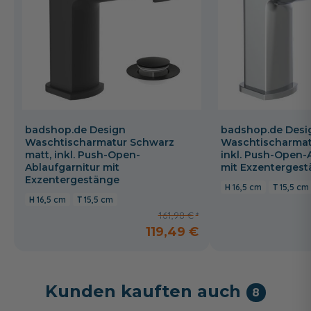
badshop.de Design
badshop.de Desi
Waschtischarmatur Schwarz
Waschtischarmat
matt, inkl. Push-Open-
inkl. Push-Open-
Ablaufgarnitur mit
mit Exzenterges
Exzentergestänge
16,5 cm
15,5 cm
16,5 cm
15,5 cm
161,98 €
119,49 €
Kunden kauften auch
8