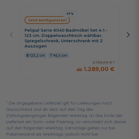
-39%
Jetzt konfigurieren!
Jetzt 
Pelipal Serie 6040 Badmöbel Set 4-1 -
Pelipa
123 cm, Doppelwaschtisch wählbar,
123 cm
Spiegelschrank, Unterschrank mit 2
Spiege
Auszügen
Unters
123,2 cm
46,5 cm
123,2
2.138,89 €
1.289,00 €
1
Die angegebene Lieferzeit gilt für Lieferungen nach
Deutschland und ab dem auf den Tag des
Zahlungseinganges folgenden Werktag. Ist das Ende der
Lieferzeit ein Sonn- oder Feiertag, so verschiebt sich dieses
auf den folgenden Werktag. Samstage gelten nur bei
Paketversand als Werktage, jedoch nicht bei