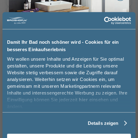
Glaswaschtisch -
Glaswaschtisch -
ohne
mit LED, 12V, 10,8
mit LED, 12V, 10,8
Griffvariante
11
Optiwhite
Grau Metallic
Watt, 2800-6500K
Watt, 2800-6500K,
inkl. Sensorschalter
393,00 €
393,00 €
229,00 €
275,00 €
Bitte eine Option auswählen.
Damit Ihr Bad noch schöner wird - Cookies für ein
Glaswaschtisch,
mit
ohne
besseres Einkaufserlebnis
Türanschlag Oberschrank
12
Schwarz
45,00 €
Jetzt 50 € sparen!
17,99 €
Wir wollen unsere Inhalte und Anzeigen für Sie optimal
Bitte eine Option auswählen.
gestalten, unsere Produkte und die Leistung unsere
Website stetig verbessern sowie die Zugriffe darauf
Melde Sie sich hier zu unserem
analysieren. Weiterhin setzen wir Cookies ein, um
Newsletter an und sparen Sie
T1 - Chrom Glanz
C1 - Edelstahl (5
C3 - Schwarz matt
Indirekte Beleuchtung
13
gemeinsam mit unseren Marketingpartnern relevante
Griffe)
(5 Griffe)
50€* auf Ihre Bestellung!
Inhalte und interessengerechte Werbung zu zeigen. Ihre
46,00 €
46,00 €
Einwilligung können Sie jederzeit
hier
einsehen und
Bitte eine Option auswählen.
Vorname
ändern.
Links
Rechts
Details zeigen
Nachname
Auswahl zurücksetzen