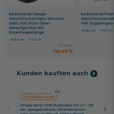
badshop.de Design
badshop.de Prem
Waschtischarmatur Schwarz
Waschtischarmat
matt, inkl. Push-Open-
inkl. Zugstangen
Ablaufgarnitur mit
16,6 cm
15,9 cm
Exzentergestänge
16,5 cm
15,5 cm
161,98 €
119,49 €
Kunden kauften auch
8
-42%
Jetzt konfigurieren!
Jetzt 
Pelipal Serie 7005 Badmöbel Set 3-1 - 155
Pelipal
cm, Spiegelschrank, Mineralmarmor-
cm, Sp
oder Glaswaschtisch, Unterschrank
wählba