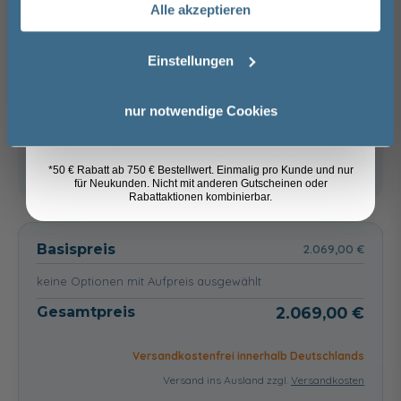
Alle akzeptieren
Email
LEDmotion - 12V, 7
ohne
Watt, 6500K,
Einstellungen
Brauchen Sie Hilfe bei der Konfiguration?
Breite: 67 cm
Wir beraten Sie gern.
139,00 €
Anmelden
nur notwendige Cookies
03606 / 50 77 70
Unsere Ausstellung besuchen
*50 € Rabatt ab 750 € Bestellwert. Einmalig pro Kunde und nur
für Neukunden. Nicht mit anderen Gutscheinen oder
Rabattaktionen kombinierbar.
Basispreis
2.069,00 €
keine Optionen mit Aufpreis ausgewählt
Gesamtpreis
2.069,00 €
Versandkostenfrei innerhalb Deutschlands
Versand ins Ausland zzgl.
Versandkosten