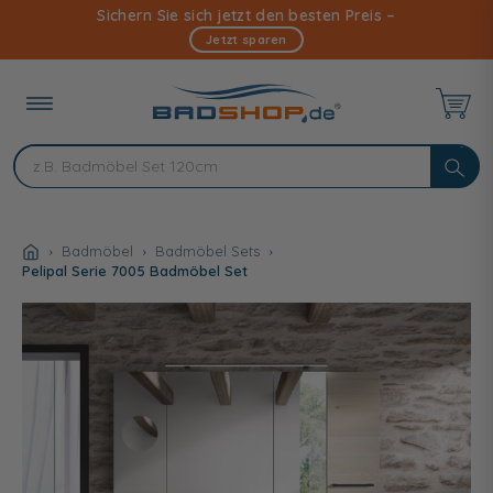
Direkt
Sichern Sie sich jetzt den besten Preis –
zum
Jetzt sparen
Inhalt
Badmöbel
Badmöbel Sets
Pelipal Serie 7005 Badmöbel Set