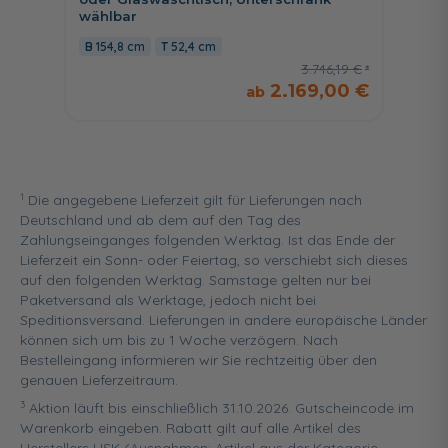
wählbar
Varian
154,8 cm
52,4 cm
154,8
3.746,19 €
2.169,00 €
1
Die angegebene Lieferzeit gilt für Lieferungen nach
Deutschland und ab dem auf den Tag des
Zahlungseinganges folgenden Werktag. Ist das Ende der
Lieferzeit ein Sonn- oder Feiertag, so verschiebt sich dieses
auf den folgenden Werktag. Samstage gelten nur bei
Paketversand als Werktage, jedoch nicht bei
Speditionsversand. Lieferungen in andere europäische Länder
können sich um bis zu 1 Woche verzögern. Nach
Bestelleingang informieren wir Sie rechtzeitig über den
genauen Lieferzeitraum.
3
Aktion läuft bis einschließlich 31.10.2026. Gutscheincode im
Warenkorb eingeben. Rabatt gilt auf alle Artikel des