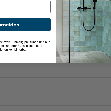
nmelden
Eiche Ribbeck
Polar Pinie quer
quer
Nachbildung
Nachbildung
tellwert. Einmalig pro Kunde und nur
t mit anderen Gutscheinen oder
tionen kombinierbar.
Eiche Ribbeck
Polar Pinie quer
quer
Nachbildung
Nachbildung