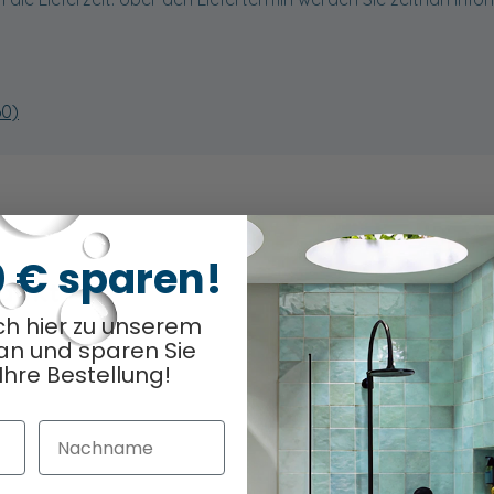
60)
0 € sparen!
odukt
Optionen ausge
0
/ 15
ch hier zu unserem
an und sparen Sie
Ihre Bestellung!
Nachname