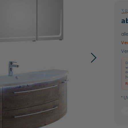
3.
all
Ve
Ver
D
w
a
M
R
* U
−