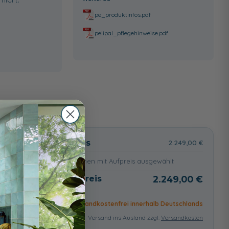
pe_produktinfos.pdf
pelipal_pflegehinweise.pdf
wählt
Basispreis
2.249,00 €
keine Optionen mit Aufpreis ausgewählt
Gesamtpreis
2.249,00 €
Versandkostenfrei innerhalb Deutschlands
Versand ins Ausland zzgl.
Versandkosten