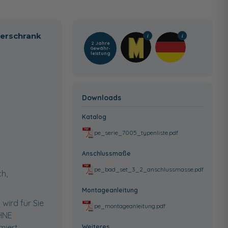
terschrank
2 Jahre
Gewähr­
leistung
Downloads
Katalog
pe_serie_7005_typenliste.pdf
Anschlussmaße
pe_bad_set_3_2_anschlussmasse.pdf
h,
Montageanleitung
wird für Sie
pe_montageanleitung.pdf
OHNE
miert.
Weiteres