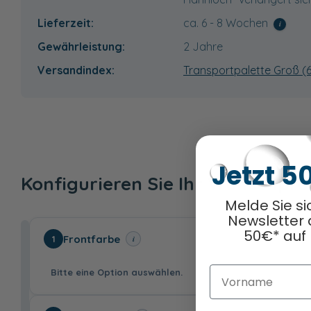
Lieferzeit:
ca. 6 - 8 Wochen
i
Gewährleistung:
2 Jahre
Versandindex:
Transportpalette Groß (
Jetzt 5
Konfigurieren Sie Ihr Wunschpr
Melde Sie si
Newsletter 
50€* auf 
Frontfarbe
i
1
Vorname
Bitte eine Option auswählen.