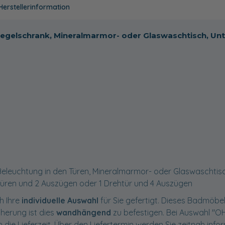
Herstellerinformation
Spiegelschrank, Mineralmarmor- oder Glaswaschtisch, Un
Beleuchtung in den Türen, Mineralmarmor- oder Glaswaschtisc
türen und 2 Auszügen oder 1 Drehtür und 4 Auszügen
h Ihre
individuelle Auswahl
für Sie gefertigt. Dieses Badmöbel 
cherung ist dies
wandhängend
zu befestigen. Bei Auswahl "
 die Lieferzeit. Über den Liefertermin werden Sie zeitnah infor