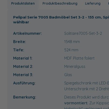
Produktdaten
Produktbeschreibung
Lieferung
Pelipal Serie 7005 Badmöbel Set 3-2 - 155 cm, 
wählbar
Artikelnummer:
Solitaire7005-Set-3-2
Breite:
1548
mm
Tiefe:
524
mm
Material 1:
MDF Platte foliert
Material 2:
Mineralguss
Material 3:
Glas
Ausführung:
Spiegelschrank mit LED-
Unterschrank mit 2 Dreh
Bemerkung:
Dieses Produkt wird durc
vormontiert
. Zur Kippsi
Hahnloch" verlängert sich