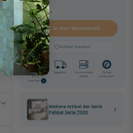
−
+
In den Warenkorb
Artikel merken
Lieferzeit:
Spedition
Vormontierte
Sicher
ca. 6 - 8
Möbel
einkaufen
i
Wochen
Weitere Artikel der Serie
Pelipal Serie 7005