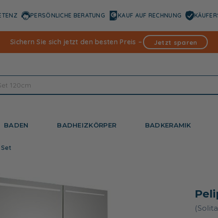
ETENZ
PERSÖNLICHE BERATUNG
KAUF AUF RECHNUNG
KÄUFER
Sichern Sie sich jetzt den besten Preis –
Jetzt sparen
BADEN
BADHEIZKÖRPER
BADKERAMIK
 Set
Pel
(Solit