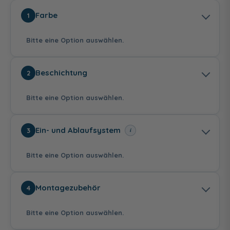
Farbe
1
Bitte eine Option auswählen.
Beschichtung
2
Bitte eine Option auswählen.
Weiß
Weiß Matt
Ein- und Ablaufsystem
i
3
339,00 €
Bitte eine Option auswählen.
ohne repaGrip-
mit repaGrip-
Montagezubehör
4
Veredelung
Veredelung
vollflächig
225,00 €
Bitte eine Option auswählen.