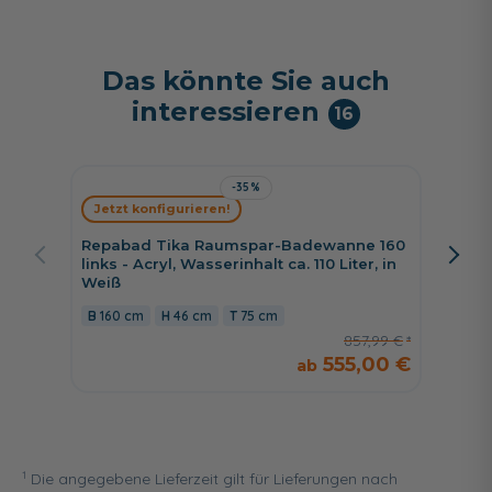
Das könnte Sie auch
interessieren
16
-35%
Jetzt konfigurieren!
Jetzt 
Repabad Tika Raumspar-Badewanne 160
Repaba
links - Acryl, Wasserinhalt ca. 110 Liter, in
links - 
Weiß
Weiß
160 cm
46 cm
75 cm
170 c
857,99 €
555,00 €
1
Die angegebene Lieferzeit gilt für Lieferungen nach