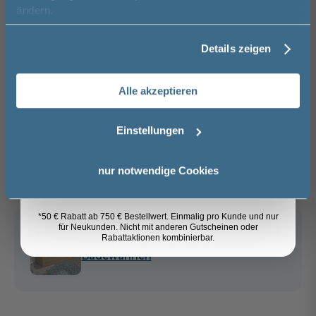
Vorname
ändern.
−
+
Details zeigen
In den Warenkorb
Nachname
Alle akzeptieren
Artikel merken
Email
Einstellungen
Spedition
Lieferzeit:
Sicher einkaufen
Anmelden
nur notwendige Cookies
ca. 1 - 2 Wochen
i
*50 € Rabatt ab 750 € Bestellwert. Einmalig pro Kunde und nur
für Neukunden. Nicht mit anderen Gutscheinen oder
Rabattaktionen kombinierbar.
Weitere Artikel der Serie
Repabad
Badewannen