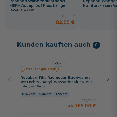
Repabad Wannendichtband
Repabad Wannenk
MEPA Aquaproof Plus, Länge
Komfortkissen V
jeweils 4,0 m
105,41 €
82,99 €
Kunden kauften auch
8
-34%
Jetzt konfigurieren!
Jetzt 
Repabad Tika Raumspar-Badewanne
Repab
165 rechts - Acryl, Wasserinhalt ca. 190
175 lin
Liter, in Weiß
Liter, 
165 cm
46 cm
95 cm
175 c
1.158,29 €
765,00 €