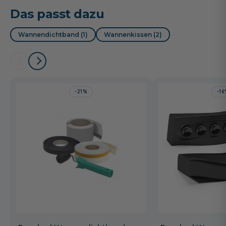
Das passt dazu
Wannendichtband (1)
Wannenkissen (2)
-21%
-1