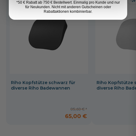
-24%
-2
*50 € Rabatt ab 750 € Bestellwert. Einmalig pro Kunde und nur
für Neukunden. Nicht mit anderen Gutscheinen oder
Rabattaktionen kombinierbar.
Riho Kopfstütze schwarz für
Riho Kopfstütze s
diverse Riho Badewannen
diverse Riho Ba
85,68 €
65,00 €