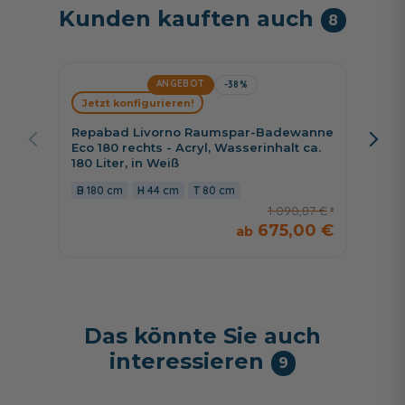
Kunden kauften auch
8
ANGEBOT
-38%
Jetzt konfigurieren!
Jetzt 
Repabad Livorno Raumspar-Badewanne
Riho R
Eco 180 rechts - Acryl, Wasserinhalt ca.
- Acryl
180 Liter, in Weiß
Weiß 
180 cm
44 cm
80 cm
170 
1.090,87 €
675,00 €
Das könnte Sie auch
interessieren
9