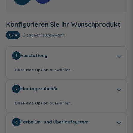
Konfigurieren Sie Ihr Wunschprodukt
Optionen ausgewählt
0
/ 4
Ausstattung
1
Bitte eine Option auswählen.
Montagezubehör
2
Bitte eine Option auswählen.
ohne Befüllung
mit RIHOFall
Farbe Ein- und Überlaufsystem
3
415,00 €