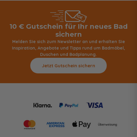
10 € Gutschein für Ihr neues Bad
sichern
Melden Sie sich zum Newsletter an und erhalten Sie
Inspiration, Angebote und Tipps rund um Badmöbel,
Duschen und Badplanung.
Jetzt Gutschein sichern