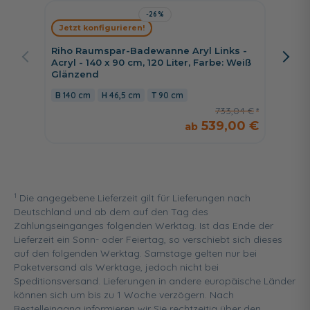
-26%
Jetzt konfigurieren!
Jetzt 
Riho Raumspar-Badewanne Aryl Links -
Riho R
Acryl - 140 x 90 cm, 120 Liter, Farbe: Weiß
Acryl - 
Glänzend
Glänze
140 cm
46,5 cm
90 cm
160 c
733,04 €
539,00 €
1
Die angegebene Lieferzeit gilt für Lieferungen nach
Deutschland und ab dem auf den Tag des
Zahlungseinganges folgenden Werktag. Ist das Ende der
Lieferzeit ein Sonn- oder Feiertag, so verschiebt sich dieses
auf den folgenden Werktag. Samstage gelten nur bei
Paketversand als Werktage, jedoch nicht bei
Speditionsversand. Lieferungen in andere europäische Länder
können sich um bis zu 1 Woche verzögern. Nach
Bestelleingang informieren wir Sie rechtzeitig über den