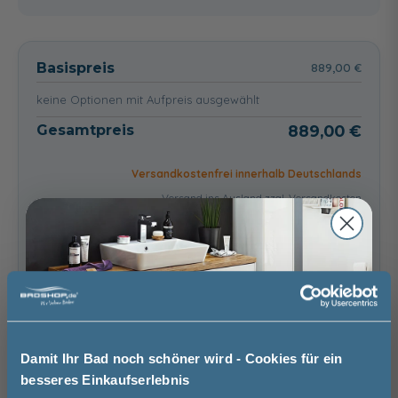
Chrom
Rostfreier Stahl
26,99 €
26,99 €
Basispreis
889,00 €
keine Optionen mit Aufpreis ausgewählt
Gesamtpreis
889,00 €
Abdeckung
Abdeckung
Abdeckung
RIHOFall Mattweiß
RIHOFall
RIHOFall Edelstahl
Mattschwarz
Gebürstet
50,99 €
Versandkostenfrei innerhalb Deutschlands
50,99 €
50,99 €
Versand ins Ausland zzgl.
Versandkosten
−
+
In den Warenkorb
Artikel merken
Damit Ihr Bad noch schöner wird - Cookies für ein
besseres Einkaufserlebnis