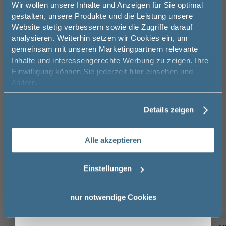
Jetzt 50 € sparen!
Wir wollen unsere Inhalte und Anzeigen für Sie optimal
gestalten, unsere Produkte und die Leistung unsere
Spedition
Lieferzeit:
Sicher einkaufen
Website stetig verbessern sowie die Zugriffe darauf
Melde Sie sich hier zu unserem
ca. 2 - 3 Wochen
analysieren. Weiterhin setzen wir Cookies ein, um
i
Newsletter an und sparen Sie
gemeinsam mit unseren Marketingpartnern relevante
50€* auf Ihre Bestellung!
Inhalte und interessengerechte Werbung zu zeigen. Ihre
Einwilligung können Sie jederzeit
hier
einsehen und
Vorname
ändern.
Weitere Artikel der Serie
Riho
Badewannen
Details zeigen
Nachname
Alle akzeptieren
Das passt dazu
Email
Einstellungen
Kopfstütze (2)
Wannengriff (1)
Anmelden
nur notwendige Cookies