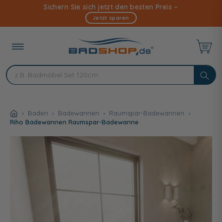
Direkt
Sichern Sie sich jetzt den besten Preis –
zum
Jetzt sparen
Inhalt
Baden
Badewannen
Raumspar-Badewannen
Riho Badewannen Raumspar-Badewanne