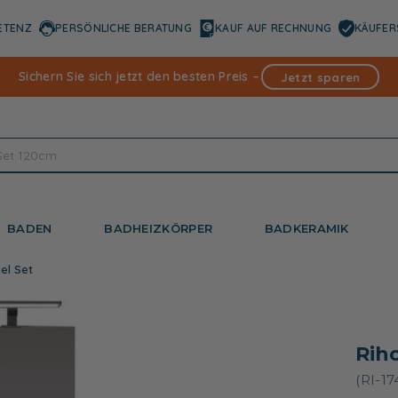
ETENZ
PERSÖNLICHE BERATUNG
KAUF AUF RECHNUNG
KÄUFER
Sichern Sie sich jetzt den besten Preis –
Jetzt sparen
BADEN
BADHEIZKÖRPER
BADKERAMIK
el Set
Rih
(RI-1