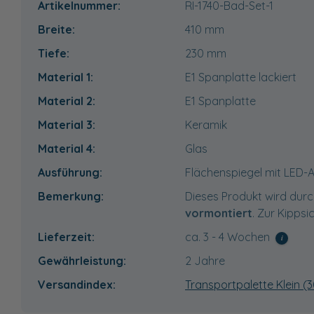
Artikelnummer:
RI-1740-Bad-Set-1
Breite:
410
mm
Tiefe:
230
mm
Material 1:
E1 Spanplatte lackiert
Material 2:
E1 Spanplatte
Material 3:
Keramik
Material 4:
Glas
Ausführung:
Flächenspiegel mit LED-
Bemerkung:
Dieses Produkt wird durc
vormontiert
. Zur Kippsi
Lieferzeit:
ca. 3 - 4 Wochen
i
Gewährleistung:
2 Jahre
Versandindex:
Transportpalette Klein (3