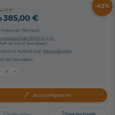
42
9,71 €
385,00 €
e Preise inkl. 19% MwSt.
vicepauschale (
39,90
€) in D.
fällt ab 500 € Bestellwert.
sand ins Ausland zzgl.
Versandkosten
VP des Herstellers
+
Jetzt konfigurieren
Artikel merken
Frage zum Produkt