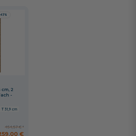
-43%
 cm, 2
Fach -
31,9 cm
454,57 €
259,00 €