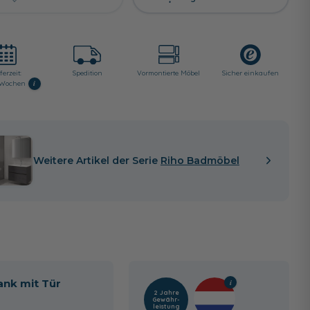
ferzeit:
Spedition
Vormontierte Möbel
Sicher einkaufen
i
4 Wochen
Weitere Artikel der Serie
Riho Badmöbel
ank mit Tür
2 Jahre
Gewähr­
leistung