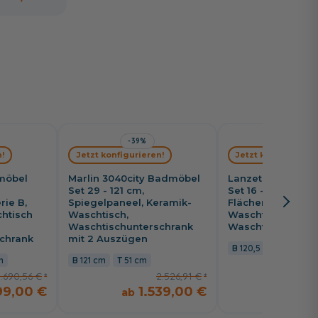
-39%
-31%
!
Jetzt konfigurieren!
Jetzt konfiguriere
dmöbel
Marlin 3040city Badmöbel
Lanzet Impulso 
Set 29 - 121 cm,
Set 16 - 120,5 cm,
rie B,
Spiegelpaneel, Keramik-
Flächenspiegel, 
htisch
Waschtisch,
Waschtisch und
Waschtischunterschrank
Waschtischunter
chrank
mit 2 Auszügen
120,5 cm
49,3 
m
121 cm
51 cm
1.690,56 €
2.526,91 €
99,00 €
1.539,00 €
1.8