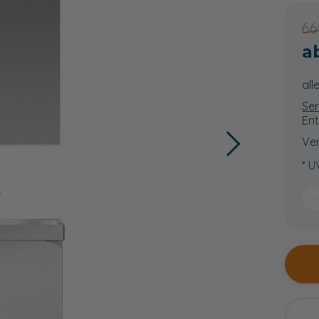
66
all
Ser
Ent
Ver
* U
−