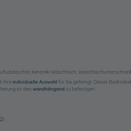
Aufsatzleuchte, Keramik-Waschtisch, Waschtischunterschrank
h Ihre
individuelle Auswahl
für Sie gefertigt. Dieses Badmöbel 
cherung ist dies
wandhängend
zu befestigen.
0)