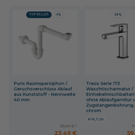
TOPSELLER
-9%
-58%
Puris Raumsparsiphon /
Treos Serie 173
Geruchsverschluss Ablauf
Waschtischarmatur /
aus Kunststoff - Nennweite
Einhebelmischbatteri
40 mm
ohne Ablaufgarnitur 
Zugstangenbohrung,
chrom
14,7 cm
25,84 €
1
23,49 €
59