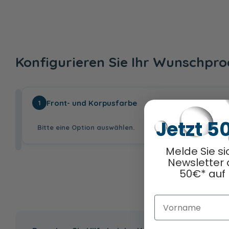
Konfigurieren Sie Ihr Wunschpr
Front- und Korpusfarbe
1
Jetzt 5
Bitte eine Option auswählen.
Melde Sie si
Newsletter 
50€* auf 
Ausw
Vorname
Weiß Hochglanz
Eiche Natur