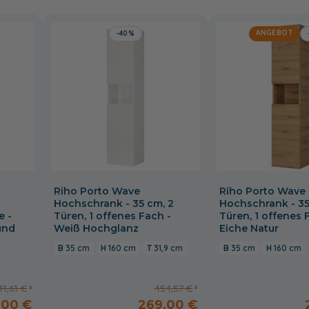
ANGEBOT
-40%
Riho Porto Wave
Riho Porto Wave
Hochschrank - 35 cm, 2
Hochschrank - 35
e -
Türen, 1 offenes Fach -
Türen, 1 offenes 
und
Weiß Hochglanz
Eiche Natur
35 cm
160 cm
31,9 cm
35 cm
160 cm
41,61 €
454,57 €
,00 €
269,00 €