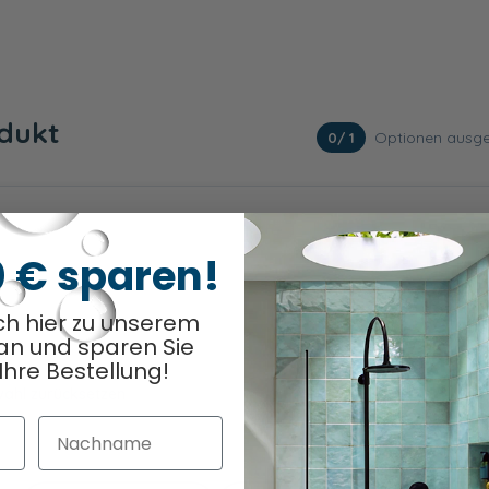
odukt
Optionen ausge
0
/ 1
0 € sparen!
ch hier zu unserem
an und sparen Sie
Ihre Bestellung!
ahl zurücksetzen
Nachname