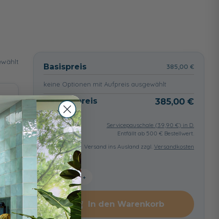
wählt
Basispreis
385,00 €
keine Optionen mit Aufpreis ausgewählt
Gesamtpreis
385,00 €
Servicepauschale (
39,90
€) in D.
Entfällt ab 500 € Bestellwert.
Versand ins Ausland zzgl.
Versandkosten
−
+
In den Warenkorb