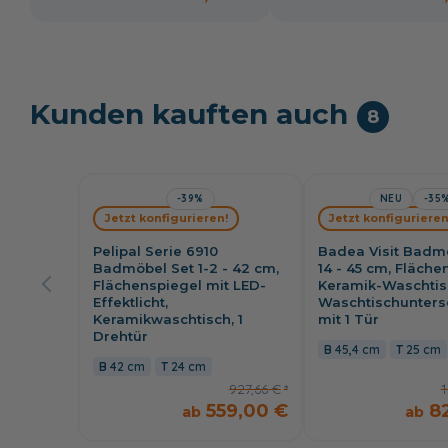
Kunden kauften auch
8
-39%
NEU
-35
Jetzt konfigurieren!
Jetzt konfigurieren
Pelipal Serie 6910
Badea Visit Badm
Badmöbel Set 1-2 - 42 cm,
14 - 45 cm, Fläche
Flächenspiegel mit LED-
Keramik-Waschtis
Effektlicht,
Waschtischunters
Keramikwaschtisch, 1
mit 1 Tür
Drehtür
45,4 cm
25 cm
42 cm
24 cm
927,66 €
1
559,00 €
8