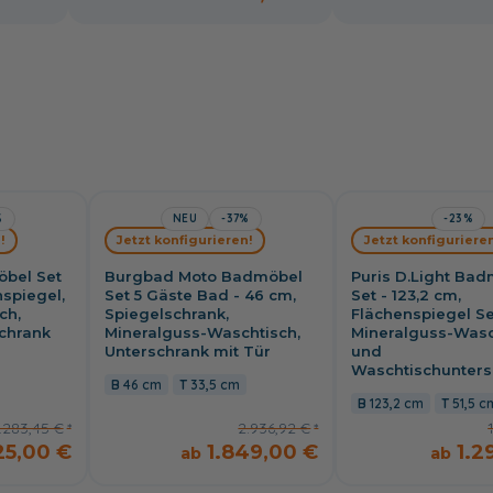
%
NEU
-37%
-23%
!
Jetzt konfigurieren!
Jetzt konfigurieren
öbel Set
Burgbad Moto Badmöbel
Puris D.Light Ba
nspiegel,
Set 5 Gäste Bad - 46 cm,
Set - 123,2 cm,
ch,
Spiegelschrank,
Flächenspiegel Se
chrank
Mineralguss-Waschtisch,
Mineralguss-Wasc
Unterschrank mit Tür
und
Waschtischunters
46 cm
33,5 cm
123,2 cm
51,5 c
.283,45 €
2.936,92 €
25,00 €
1.849,00 €
1.2