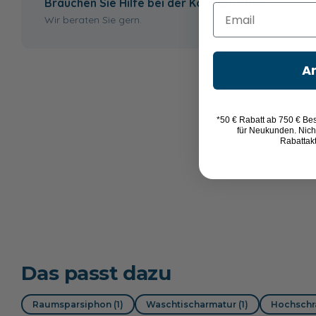
Brauchen Sie Hilfe bei der Konfiguration?
Email
Wir beraten Sie gern.
A
*50 € Rabatt ab 750 € Bes
für Neukunden. Nich
Rabattak
Das passt dazu
Raumsparsiphon (1)
Waschtischarmatur (1)
Hochschra