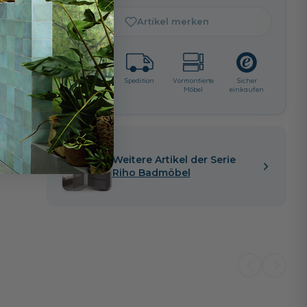
Artikel merken
Lieferzeit:
Spedition
Vormontierte
Sicher
ca. 3 - 4
Möbel
einkaufen
i
Wochen
Weitere Artikel der Serie
Riho Badmöbel