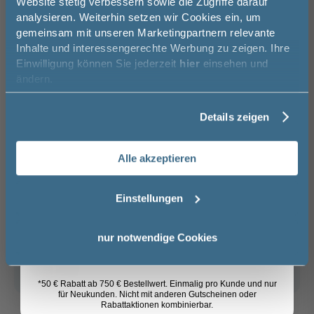
Website stetig verbessern sowie die Zugriffe darauf
Melde Sie sich hier zu unserem
−
+
analysieren. Weiterhin setzen wir Cookies ein, um
Newsletter an und sparen Sie
gemeinsam mit unseren Marketingpartnern relevante
50€* auf Ihre Bestellung!
Inhalte und interessengerechte Werbung zu zeigen. Ihre
In den Warenkorb
Einwilligung können Sie jederzeit
hier
einsehen und
Vorname
ändern.
Artikel merken
Details zeigen
Nachname
Spedition
Alle akzeptieren
Lieferzeit:
Vormontierte
Sicher einkaufen
Email
ca. 3 - 4 Wochen
Möbel
i
Einstellungen
Anmelden
nur notwendige Cookies
Weitere Artikel der Serie
Riho
Badmöbel
*50 € Rabatt ab 750 € Bestellwert. Einmalig pro Kunde und nur
für Neukunden. Nicht mit anderen Gutscheinen oder
Rabattaktionen kombinierbar.