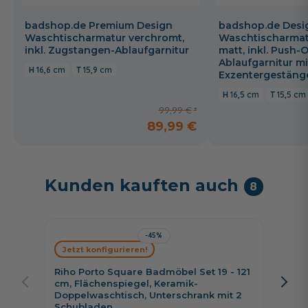
badshop.de Premium Design
badshop.de Desi
Waschtischarmatur verchromt,
Waschtischarmat
inkl. Zugstangen-Ablaufgarnitur
matt, inkl. Push-
Ablaufgarnitur mi
16,6 cm
15,9 cm
Exzentergestäng
16,5 cm
15,5 cm
99,99 €
89,99 €
Kunden kauften auch
8
-45%
Jetzt konfigurieren!
Jetzt 
Riho Porto Square Badmöbel Set 19 - 121
Riho P
cm, Flächenspiegel, Keramik-
cm, Sp
Doppelwaschtisch, Unterschrank mit 2
Doppel
Schubladen
Schub