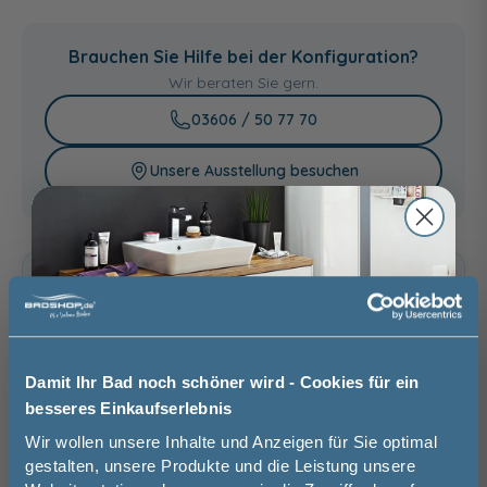
ohne
mit LED-
Lichtstreifen, 4,8
Brauchen Sie Hilfe bei der Konfiguration?
Watt, inkl. Trafo
Wir beraten Sie gern.
118,00 €
Alte Eiche
03606 / 50 77 70
Unsere Ausstellung besuchen
Basispreis
919,00 €
keine Optionen mit Aufpreis ausgewählt
Gesamtpreis
919,00 €
Damit Ihr Bad noch schöner wird - Cookies für ein
besseres Einkaufserlebnis
Versandkostenfrei innerhalb Deutschlands
Jetzt 50 € sparen!
Wir wollen unsere Inhalte und Anzeigen für Sie optimal
Versand ins Ausland zzgl.
Versandkosten
gestalten, unsere Produkte und die Leistung unsere