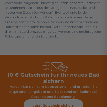
Warenkorb eingeben. Rabatt gilt für das gesamte Sortiment
(Ausnahmen: Artikel aus der Kategorie "Einzelstücke" und
Muster von Duschrückwänden). Eventuell anfallende
Versandkosten sind vom Rabatt ausgeschlossen. Nur ein
Gutscheincode pro Person einlösbar und nicht mit anderen
Rabattaktionen kombinierbar. Der Gutscheincode kann nur
direkt im Bestellprozess eingelöst werden, eine nachträgliche
Rabattgewährung ist nicht möglich.
10 € Gutschein für Ihr neues Bad
sichern
Melden Sie sich zum Newsletter an und erhalten Sie
Inspiration, Angebote und Tipps rund um Badmöbel,
Duschen und Badplanung.
Jetzt Gutschein sichern