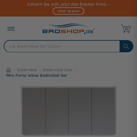
Direkt
Sichern Sie sich jetzt den besten Preis –
zum
Jetzt sparen
Inhalt
Badmöbel
Badmöbel Sets
Riho Porto Wave Badmöbel Set