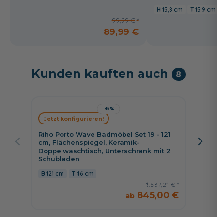
15,8 cm
15,9 cm
99,99 €
89,99 €
Kunden kauften auch
8
-45%
Fackel
Jetzt konfigurieren!
120 cm
Gussm
Riho Porto Wave Badmöbel Set 19 - 121
Wascht
cm, Flächenspiegel, Keramik-
Doppelwaschtisch, Unterschrank mit 2
120 
Schubladen
121 cm
46 cm
1.537,21 €
845,00 €