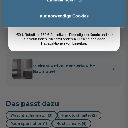
Artikel merken
Anmelden
nur notwendige Cookies
Spedition
Lieferzeit:
Vormontierte
Sicher einkaufen
*50 € Rabatt ab 750 € Bestellwert. Einmalig pro Kunde und nur
ca. 3 - 4 Wochen
Möbel
für Neukunden. Nicht mit anderen Gutscheinen oder
i
Rabattaktionen kombinierbar.
Weitere Artikel der Serie
Riho
Badmöbel
Das passt dazu
Waschtischarmatur (3)
Handtuchhalter (2)
Raumsparsiphon (1)
Hochschrank (4)