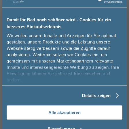
Unsere Ausstellung besuchen
Damit Ihr Bad noch schöner wird - Cookies für ein
besseres Einkaufserlebnis
Jetzt 50 € sparen!
Wir wollen unsere Inhalte und Anzeigen für Sie optimal
Basispreis
995,00 €
gestalten, unsere Produkte und die Leistung unsere
Website stetig verbessern sowie die Zugriffe darauf
Melde Sie sich hier zu unserem
keine Optionen mit Aufpreis ausgewählt
analysieren. Weiterhin setzen wir Cookies ein, um
Newsletter an und sparen Sie
Gesamtpreis
995,00 €
gemeinsam mit unseren Marketingpartnern relevante
50€* auf Ihre Bestellung!
Inhalte und interessengerechte Werbung zu zeigen. Ihre
Einwilligung können Sie jederzeit
hier
einsehen und
Versandkostenfrei innerhalb Deutschlands
Vorname
ändern.
Versand ins Ausland zzgl.
Versandkosten
Details zeigen
Nachname
−
+
Alle akzeptieren
In den Warenkorb
Email
Einstellungen