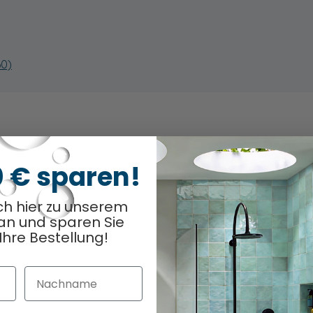
60)
0 € sparen!
odukt
Optionen ausge
0
/ 8
ch hier zu unserem
an und sparen Sie
Ihre Bestellung!
Nachname