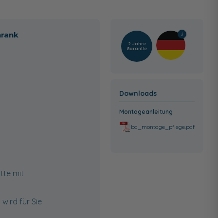
hrank
2 Jahre
Garantie
Downloads
Montageanleitung
ba_montage_pflege.pdf
tte mit
wird für Sie