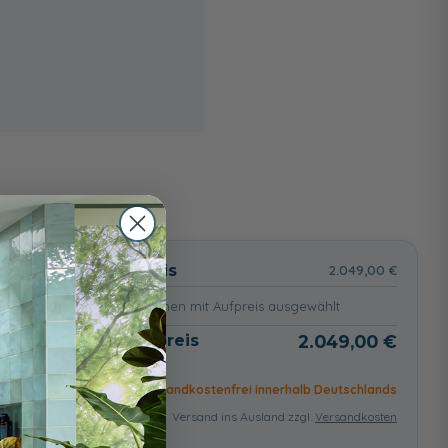
wählt
Basispreis
2.049,00 €
keine Optionen mit Aufpreis ausgewählt
Gesamtpreis
2.049,00 €
Versandkostenfrei innerhalb Deutschlands
Versand ins Ausland zzgl.
Versandkosten