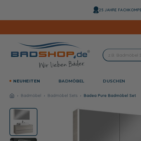
Direkt
zum
25 JAHRE FACHKOMP
Inhalt
NEUHEITEN
BADMÖBEL
DUSCHEN
Badmöbel
Badmöbel Sets
Badea Pure Badmöbel Set