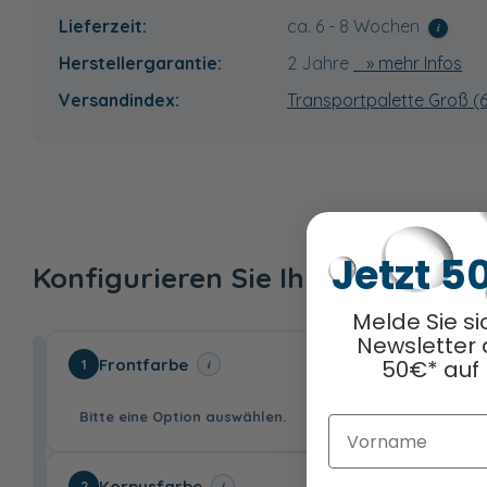
Lieferzeit:
ca. 6 - 8 Wochen
i
Herstellergarantie:
2 Jahre
» mehr Infos
Versandindex:
Transportpalette Groß (
Jetzt 5
Konfigurieren Sie Ihr Wunschpr
Melde Sie si
Newsletter 
Frontfarbe
50€* auf 
i
1
Bitte eine Option auswählen.
Vorname
Korpusfarbe
i
2