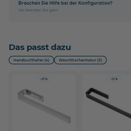
gepulvert
Brauchen Sie Hilfe bei der Konfiguration?
Wir beraten Sie gern.
Marmor Nero
Das passt dazu
quarzgrau
Handtuchhalter (4)
Waschtischarmatur (3)
gepulvert
197,00 €
-23%
-22%