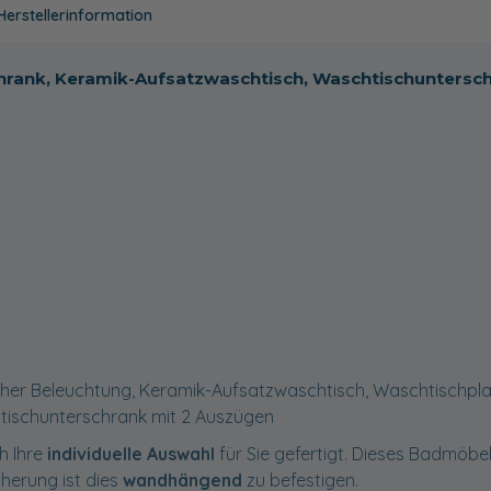
Herstellerinformation
chrank, Keramik-Aufsatzwaschtisch, Waschtischuntersc
icher Beleuchtung, Keramik-Aufsatzwaschtisch, Waschtischpla
tischunterschrank mit 2 Auszügen
h Ihre
individuelle Auswahl
für Sie gefertigt. Dieses Badmöbel 
cherung ist dies
wandhängend
zu befestigen.