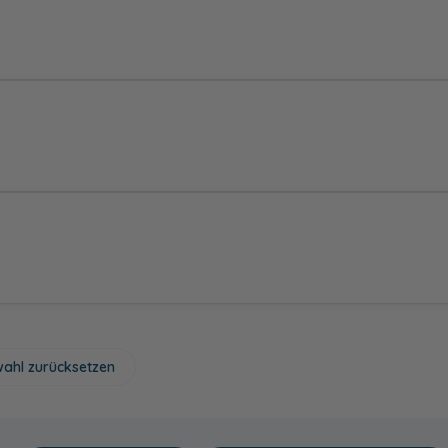
Sandbeige
ochglanz - PG2
Carbon matt
Salbei
Weiß glänzend
64,00 €
Wild Oak
Kito Stahl
Sand
Natural Oak
ahl zurücksetzen
Marmor Grigio
Marmor Bianco
Moon
Green Slade
quarzgrau
edelstahlfarbig
schwarz
weiß gepulvert