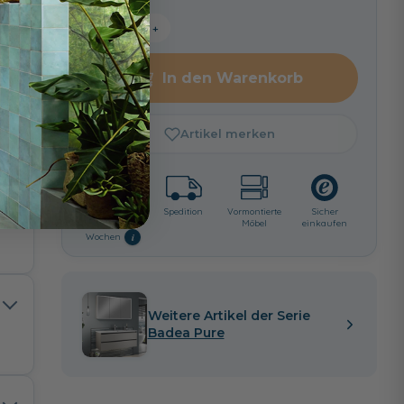
−
+
In den Warenkorb
Artikel merken
Lieferzeit:
Spedition
Vormontierte
Sicher
ca. 6 - 8
Möbel
einkaufen
i
Wochen
1
Weitere Artikel der Serie
Badea Pure