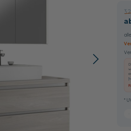
3.
all
Ve
Ver
D
w
a
M
R
* U
−